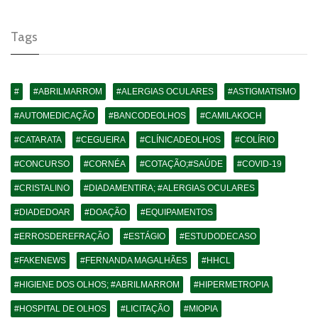
Tags
#
#ABRILMARROM
#ALERGIAS OCULARES
#ASTIGMATISMO
#AUTOMEDICAÇÃO
#BANCODEOLHOS
#CAMILAKOCH
#CATARATA
#CEGUEIRA
#CLÍNICADEOLHOS
#COLÍRIO
#CONCURSO
#CORNÉA
#COTAÇÃO;#SAÚDE
#COVID-19
#CRISTALINO
#DIADAMENTIRA; #ALERGIAS OCULARES
#DIADEDOAR
#DOAÇÃO
#EQUIPAMENTOS
#ERROSDEREFRAÇÃO
#ESTÁGIO
#ESTUDODECASO
#FAKENEWS
#FERNANDA MAGALHÃES
#HHCL
#HIGIENE DOS OLHOS; #ABRILMARROM
#HIPERMETROPIA
#HOSPITAL DE OLHOS
#LICITAÇÃO
#MIOPIA