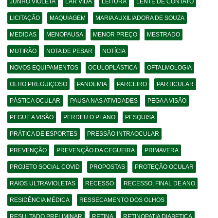
JUNHO VIOLETA
LAR VIDA
LEITURA
LENTE DE CONTATO
LICITAÇÃO
MAQUIAGEM
MARIA AUXILIADORA DE SOUZA
MEDIDAS
MENOPAUSA
MENOR PREÇO
MESTRADO
MUTIRÃO
NOTA DE PESAR
NOTÍCIA
NOVOS EQUIPAMENTOS
OCULOPLÁSTICA
OFTALMOLOGIA
OLHO PREGUIÇOSO
PANDEMIA
PARCEIRO
PARTICULAR
PÁSTICA OCULAR
PAUSA NAS ATIVIDADES
PEGA A VISÃO
PEGUE A VISÃO
PERDEU O PLANO
PESQUISA
PRÁTICA DE ESPORTES
PRESSÃO INTRAOCULAR
PREVENÇÃO
PREVENÇÃO DA CEGUEIRA
PRIMAVERA
PROJETO SOCIAL COVID
PROPOSTAS
PROTEÇÃO OCULAR
RAIOS ULTRAVIOLETAS
RECESSO
RECESSO; FINAL DE ANO
RESIDÊNCIA MÉDICA
RESSECAMENTO DOS OLHOS
RESULTADO PRELIMINAR
RETINA
RETINOPATIA DIABETICA