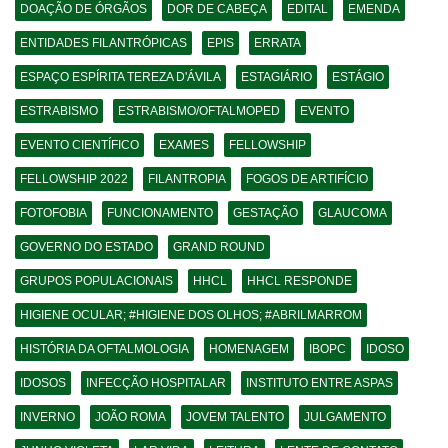
DOAÇÃO DE ÓRGÃOS
DOR DE CABEÇA
EDITAL
EMENDA
ENTIDADES FILANTRÓPICAS
EPIS
ERRATA
ESPAÇO ESPÍRITA TEREZA D'ÁVILA
ESTAGIÁRIO
ESTÁGIO
ESTRABISMO
ESTRABISMO/OFTALMOPED
EVENTO
EVENTO CIENTÍFICO
EXAMES
FELLOWSHIP
FELLOWSHIP 2022
FILANTROPIA
FOGOS DE ARTIFÍCIO
FOTOFOBIA
FUNCIONAMENTO
GESTAÇÃO
GLAUCOMA
GOVERNO DO ESTADO
GRAND ROUND
GRUPOS POPULACIONAIS
HHCL
HHCL RESPONDE
HIGIENE OCULAR; #HIGIENE DOS OLHOS; #ABRILMARROM
HISTÓRIA DA OFTALMOLOGIA
HOMENAGEM
IBOPC
IDOSO
IDOSOS
INFECÇÃO HOSPITALAR
INSTITUTO ENTRE ASPAS
INVERNO
JOÃO ROMA
JOVEM TALENTO
JULGAMENTO