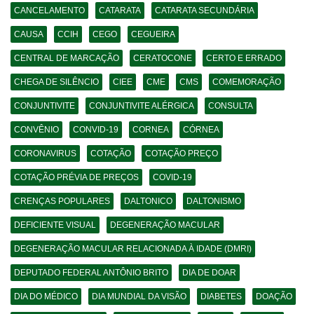
CANCELAMENTO
CATARATA
CATARATA SECUNDÁRIA
CAUSA
CCIH
CEGO
CEGUEIRA
CENTRAL DE MARCAÇÃO
CERATOCONE
CERTO E ERRADO
CHEGA DE SILÊNCIO
CIEE
CME
CMS
COMEMORAÇÃO
CONJUNTIVITE
CONJUNTIVITE ALÉRGICA
CONSULTA
CONVÊNIO
CONVID-19
CORNEA
CÓRNEA
CORONAVIRUS
COTAÇÃO
COTAÇÃO PREÇO
COTAÇÃO PRÉVIA DE PREÇOS
COVID-19
CRENÇAS POPULARES
DALTONICO
DALTONISMO
DEFICIENTE VISUAL
DEGENERAÇÃO MACULAR
DEGENERAÇÃO MACULAR RELACIONADA À IDADE (DMRI)
DEPUTADO FEDERAL ANTÔNIO BRITO
DIA DE DOAR
DIA DO MÉDICO
DIA MUNDIAL DA VISÃO
DIABETES
DOAÇÃO