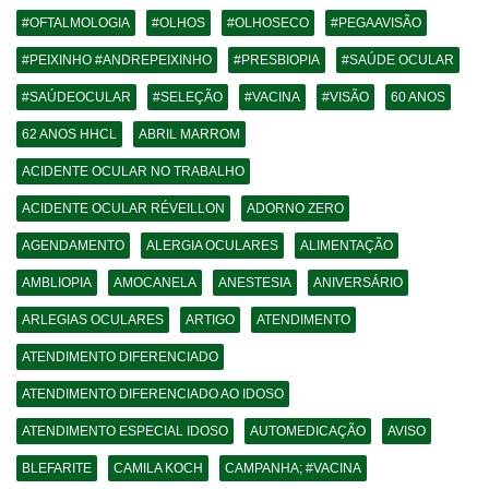
#OFTALMOLOGIA
#OLHOS
#OLHOSECO
#PEGAAVISÃO
#PEIXINHO #ANDREPEIXINHO
#PRESBIOPIA
#SAÚDE OCULAR
#SAÚDEOCULAR
#SELEÇÃO
#VACINA
#VISÃO
60 ANOS
62 ANOS HHCL
ABRIL MARROM
ACIDENTE OCULAR NO TRABALHO
ACIDENTE OCULAR RÉVEILLON
ADORNO ZERO
AGENDAMENTO
ALERGIA OCULARES
ALIMENTAÇÃO
AMBLIOPIA
AMOCANELA
ANESTESIA
ANIVERSÁRIO
ARLEGIAS OCULARES
ARTIGO
ATENDIMENTO
ATENDIMENTO DIFERENCIADO
ATENDIMENTO DIFERENCIADO AO IDOSO
ATENDIMENTO ESPECIAL IDOSO
AUTOMEDICAÇÃO
AVISO
BLEFARITE
CAMILA KOCH
CAMPANHA; #VACINA