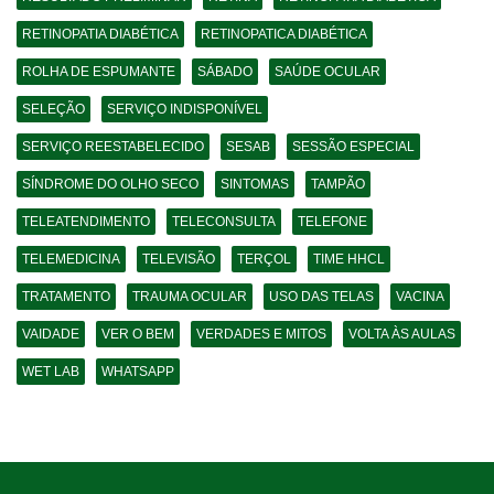
RETINOPATIA DIABÉTICA
RETINOPATICA DIABÉTICA
ROLHA DE ESPUMANTE
SÁBADO
SAÚDE OCULAR
SELEÇÃO
SERVIÇO INDISPONÍVEL
SERVIÇO REESTABELECIDO
SESAB
SESSÃO ESPECIAL
SÍNDROME DO OLHO SECO
SINTOMAS
TAMPÃO
TELEATENDIMENTO
TELECONSULTA
TELEFONE
TELEMEDICINA
TELEVISÃO
TERÇOL
TIME HHCL
TRATAMENTO
TRAUMA OCULAR
USO DAS TELAS
VACINA
VAIDADE
VER O BEM
VERDADES E MITOS
VOLTA ÀS AULAS
WET LAB
WHATSAPP