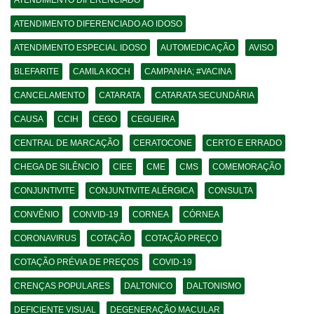
ATENDIMENTO DIFERENCIADO
ATENDIMENTO DIFERENCIADO AO IDOSO
ATENDIMENTO ESPECIAL IDOSO
AUTOMEDICAÇÃO
AVISO
BLEFARITE
CAMILA KOCH
CAMPANHA; #VACINA
CANCELAMENTO
CATARATA
CATARATA SECUNDÁRIA
CAUSA
CCIH
CEGO
CEGUEIRA
CENTRAL DE MARCAÇÃO
CERATOCONE
CERTO E ERRADO
CHEGA DE SILÊNCIO
CIEE
CME
CMS
COMEMORAÇÃO
CONJUNTIVITE
CONJUNTIVITE ALÉRGICA
CONSULTA
CONVÊNIO
CONVID-19
CORNEA
CÓRNEA
CORONAVIRUS
COTAÇÃO
COTAÇÃO PREÇO
COTAÇÃO PRÉVIA DE PREÇOS
COVID-19
CRENÇAS POPULARES
DALTONICO
DALTONISMO
DEFICIENTE VISUAL
DEGENERAÇÃO MACULAR