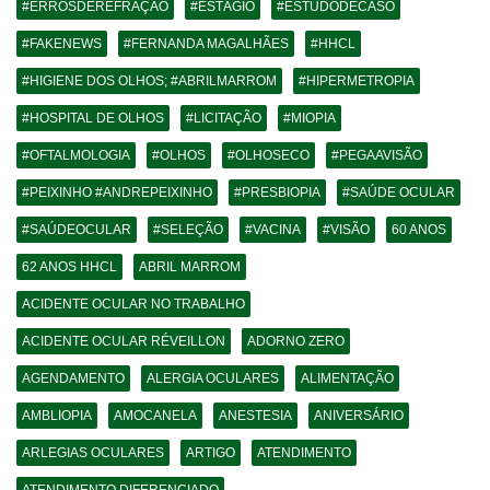
#ERROSDEREFRAÇÃO
#ESTÁGIO
#ESTUDODECASO
#FAKENEWS
#FERNANDA MAGALHÃES
#HHCL
#HIGIENE DOS OLHOS; #ABRILMARROM
#HIPERMETROPIA
#HOSPITAL DE OLHOS
#LICITAÇÃO
#MIOPIA
#OFTALMOLOGIA
#OLHOS
#OLHOSECO
#PEGAAVISÃO
#PEIXINHO #ANDREPEIXINHO
#PRESBIOPIA
#SAÚDE OCULAR
#SAÚDEOCULAR
#SELEÇÃO
#VACINA
#VISÃO
60 ANOS
62 ANOS HHCL
ABRIL MARROM
ACIDENTE OCULAR NO TRABALHO
ACIDENTE OCULAR RÉVEILLON
ADORNO ZERO
AGENDAMENTO
ALERGIA OCULARES
ALIMENTAÇÃO
AMBLIOPIA
AMOCANELA
ANESTESIA
ANIVERSÁRIO
ARLEGIAS OCULARES
ARTIGO
ATENDIMENTO