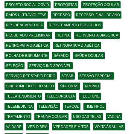
PROJETO SOCIAL COVID
PROPOSTAS
PROTEÇÃO OCULAR
RAIOS ULTRAVIOLETAS
RECESSO
RECESSO; FINAL DE ANO
RESIDÊNCIA MÉDICA
RESSECAMENTO DOS OLHOS
RESULTADO PRELIMINAR
RETINA
RETINOPATIA DIABETICA
RETINOPATIA DIABÉTICA
RETINOPATICA DIABÉTICA
ROLHA DE ESPUMANTE
SÁBADO
SAÚDE OCULAR
SELEÇÃO
SERVIÇO INDISPONÍVEL
SERVIÇO REESTABELECIDO
SESAB
SESSÃO ESPECIAL
SÍNDROME DO OLHO SECO
SINTOMAS
TAMPÃO
TELEATENDIMENTO
TELECONSULTA
TELEFONE
TELEMEDICINA
TELEVISÃO
TERÇOL
TIME HHCL
TRATAMENTO
TRAUMA OCULAR
USO DAS TELAS
VACINA
VAIDADE
VER O BEM
VERDADES E MITOS
VOLTA ÀS AULAS