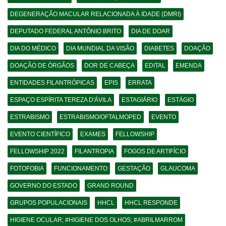
DEGENERAÇÃO MACULAR RELACIONADA À IDADE (DMRI)
DEPUTADO FEDERAL ANTÔNIO BRITO
DIA DE DOAR
DIA DO MÉDICO
DIA MUNDIAL DA VISÃO
DIABETES
DOAÇÃO
DOAÇÃO DE ÓRGÃOS
DOR DE CABEÇA
EDITAL
EMENDA
ENTIDADES FILANTRÓPICAS
EPIS
ERRATA
ESPAÇO ESPÍRITA TEREZA D'ÁVILA
ESTAGIÁRIO
ESTÁGIO
ESTRABISMO
ESTRABISMO/OFTALMOPED
EVENTO
EVENTO CIENTÍFICO
EXAMES
FELLOWSHIP
FELLOWSHIP 2022
FILANTROPIA
FOGOS DE ARTIFÍCIO
FOTOFOBIA
FUNCIONAMENTO
GESTAÇÃO
GLAUCOMA
GOVERNO DO ESTADO
GRAND ROUND
GRUPOS POPULACIONAIS
HHCL
HHCL RESPONDE
HIGIENE OCULAR; #HIGIENE DOS OLHOS; #ABRILMARROM