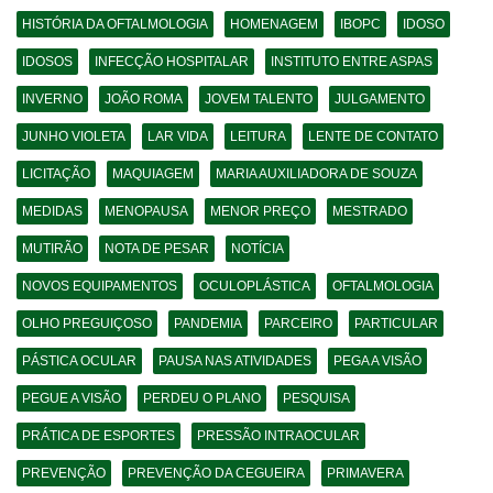
HISTÓRIA DA OFTALMOLOGIA
HOMENAGEM
IBOPC
IDOSO
IDOSOS
INFECÇÃO HOSPITALAR
INSTITUTO ENTRE ASPAS
INVERNO
JOÃO ROMA
JOVEM TALENTO
JULGAMENTO
JUNHO VIOLETA
LAR VIDA
LEITURA
LENTE DE CONTATO
LICITAÇÃO
MAQUIAGEM
MARIA AUXILIADORA DE SOUZA
MEDIDAS
MENOPAUSA
MENOR PREÇO
MESTRADO
MUTIRÃO
NOTA DE PESAR
NOTÍCIA
NOVOS EQUIPAMENTOS
OCULOPLÁSTICA
OFTALMOLOGIA
OLHO PREGUIÇOSO
PANDEMIA
PARCEIRO
PARTICULAR
PÁSTICA OCULAR
PAUSA NAS ATIVIDADES
PEGA A VISÃO
PEGUE A VISÃO
PERDEU O PLANO
PESQUISA
PRÁTICA DE ESPORTES
PRESSÃO INTRAOCULAR
PREVENÇÃO
PREVENÇÃO DA CEGUEIRA
PRIMAVERA