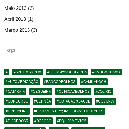
Maio 2013 (2)
Abril 2013 (1)
Março 2013 (3)
Tags
#
#ABRILMARROM
#ALERGIAS OCULARES
#ASTIGMATISMO
#AUTOMEDICAÇÃO
#BANCODEOLHOS
#CAMILAKOCH
#CATARATA
#CEGUEIRA
#CLÍNICADEOLHOS
#COLÍRIO
#CONCURSO
#CORNÉA
#COTAÇÃO;#SAÚDE
#COVID-19
#CRISTALINO
#DIADAMENTIRA; #ALERGIAS OCULARES
#DIADEDOAR
#DOAÇÃO
#EQUIPAMENTOS