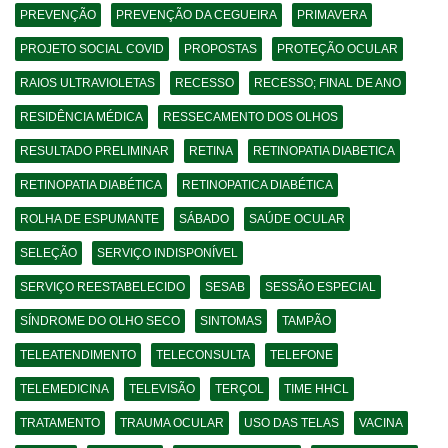
PREVENÇÃO
PREVENÇÃO DA CEGUEIRA
PRIMAVERA
PROJETO SOCIAL COVID
PROPOSTAS
PROTEÇÃO OCULAR
RAIOS ULTRAVIOLETAS
RECESSO
RECESSO; FINAL DE ANO
RESIDÊNCIA MÉDICA
RESSECAMENTO DOS OLHOS
RESULTADO PRELIMINAR
RETINA
RETINOPATIA DIABETICA
RETINOPATIA DIABÉTICA
RETINOPATICA DIABÉTICA
ROLHA DE ESPUMANTE
SÁBADO
SAÚDE OCULAR
SELEÇÃO
SERVIÇO INDISPONÍVEL
SERVIÇO REESTABELECIDO
SESAB
SESSÃO ESPECIAL
SÍNDROME DO OLHO SECO
SINTOMAS
TAMPÃO
TELEATENDIMENTO
TELECONSULTA
TELEFONE
TELEMEDICINA
TELEVISÃO
TERÇOL
TIME HHCL
TRATAMENTO
TRAUMA OCULAR
USO DAS TELAS
VACINA