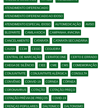
ATENDIMENTO DIFERENCIADO
ATENDIMENTO DIFERENCIADO AO IDOSO
ATENDIMENTO ESPECIAL IDOSO
AUTOMEDICAÇÃO
AVISO
BLEFARITE
CAMILA KOCH
CAMPANHA; #VACINA
CANCELAMENTO
CATARATA
CATARATA SECUNDÁRIA
CAUSA
CCIH
CEGO
CEGUEIRA
CENTRAL DE MARCAÇÃO
CERATOCONE
CERTO E ERRADO
CHEGA DE SILÊNCIO
CIEE
CME
CMS
COMEMORAÇÃO
CONJUNTIVITE
CONJUNTIVITE ALÉRGICA
CONSULTA
CONVÊNIO
CONVID-19
CORNEA
CÓRNEA
CORONAVIRUS
COTAÇÃO
COTAÇÃO PREÇO
COTAÇÃO PRÉVIA DE PREÇOS
COVID-19
CRENÇAS POPULARES
DALTONICO
DALTONISMO