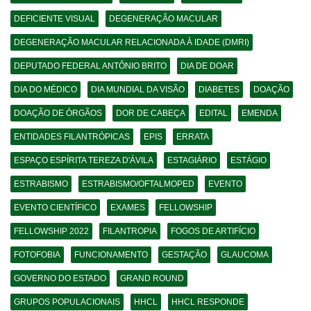
DEFICIENTE VISUAL
DEGENERAÇÃO MACULAR
DEGENERAÇÃO MACULAR RELACIONADA À IDADE (DMRI)
DEPUTADO FEDERAL ANTÔNIO BRITO
DIA DE DOAR
DIA DO MÉDICO
DIA MUNDIAL DA VISÃO
DIABETES
DOAÇÃO
DOAÇÃO DE ÓRGÃOS
DOR DE CABEÇA
EDITAL
EMENDA
ENTIDADES FILANTRÓPICAS
EPIS
ERRATA
ESPAÇO ESPÍRITA TEREZA D'ÁVILA
ESTAGIÁRIO
ESTÁGIO
ESTRABISMO
ESTRABISMO/OFTALMOPED
EVENTO
EVENTO CIENTÍFICO
EXAMES
FELLOWSHIP
FELLOWSHIP 2022
FILANTROPIA
FOGOS DE ARTIFÍCIO
FOTOFOBIA
FUNCIONAMENTO
GESTAÇÃO
GLAUCOMA
GOVERNO DO ESTADO
GRAND ROUND
GRUPOS POPULACIONAIS
HHCL
HHCL RESPONDE