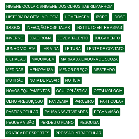
HIGIENE OCULAR; #HIGIENE DOS OLHOS; #ABRILMARROM
HISTÓRIA DA OFTALMOLOGIA
HOMENAGEM
IBOPC
IDOSO
IDOSOS
INFECÇÃO HOSPITALAR
INSTITUTO ENTRE ASPAS
INVERNO
JOÃO ROMA
JOVEM TALENTO
JULGAMENTO
JUNHO VIOLETA
LAR VIDA
LEITURA
LENTE DE CONTATO
LICITAÇÃO
MAQUIAGEM
MARIA AUXILIADORA DE SOUZA
MEDIDAS
MENOPAUSA
MENOR PREÇO
MESTRADO
MUTIRÃO
NOTA DE PESAR
NOTÍCIA
NOVOS EQUIPAMENTOS
OCULOPLÁSTICA
OFTALMOLOGIA
OLHO PREGUIÇOSO
PANDEMIA
PARCEIRO
PARTICULAR
PÁSTICA OCULAR
PAUSA NAS ATIVIDADES
PEGA A VISÃO
PEGUE A VISÃO
PERDEU O PLANO
PESQUISA
PRÁTICA DE ESPORTES
PRESSÃO INTRAOCULAR