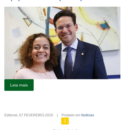
Leia mais
Editorial
,
07.FEVEREIRO.2020
|
Postado em
Notícias
1