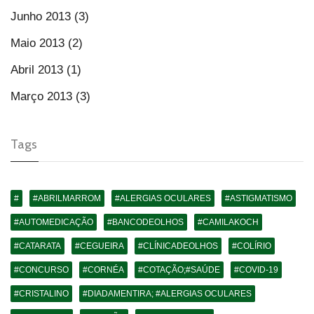
Junho 2013 (3)
Maio 2013 (2)
Abril 2013 (1)
Março 2013 (3)
Tags
#
#ABRILMARROM
#ALERGIAS OCULARES
#ASTIGMATISMO
#AUTOMEDICAÇÃO
#BANCODEOLHOS
#CAMILAKOCH
#CATARATA
#CEGUEIRA
#CLÍNICADEOLHOS
#COLÍRIO
#CONCURSO
#CORNÉA
#COTAÇÃO;#SAÚDE
#COVID-19
#CRISTALINO
#DIADAMENTIRA; #ALERGIAS OCULARES