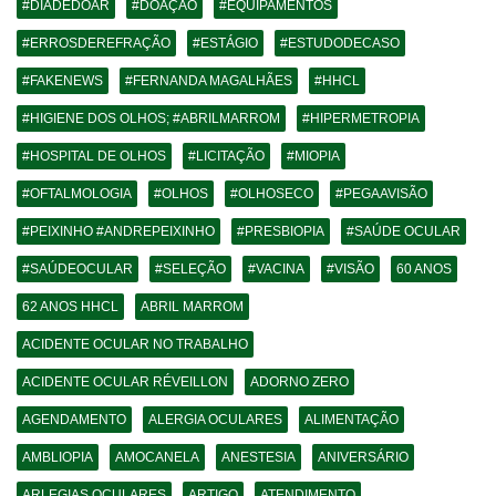
#DIADEDOAR
#DOAÇÃO
#EQUIPAMENTOS
#ERROSDEREFRAÇÃO
#ESTÁGIO
#ESTUDODECASO
#FAKENEWS
#FERNANDA MAGALHÃES
#HHCL
#HIGIENE DOS OLHOS; #ABRILMARROM
#HIPERMETROPIA
#HOSPITAL DE OLHOS
#LICITAÇÃO
#MIOPIA
#OFTALMOLOGIA
#OLHOS
#OLHOSECO
#PEGAAVISÃO
#PEIXINHO #ANDREPEIXINHO
#PRESBIOPIA
#SAÚDE OCULAR
#SAÚDEOCULAR
#SELEÇÃO
#VACINA
#VISÃO
60 ANOS
62 ANOS HHCL
ABRIL MARROM
ACIDENTE OCULAR NO TRABALHO
ACIDENTE OCULAR RÉVEILLON
ADORNO ZERO
AGENDAMENTO
ALERGIA OCULARES
ALIMENTAÇÃO
AMBLIOPIA
AMOCANELA
ANESTESIA
ANIVERSÁRIO
ARLEGIAS OCULARES
ARTIGO
ATENDIMENTO