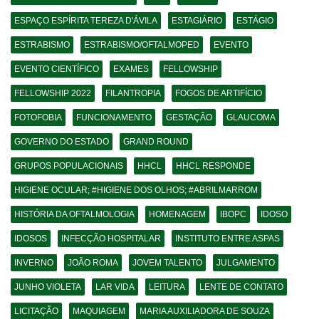
ESPAÇO ESPÍRITA TEREZA D'ÁVILA
ESTAGIÁRIO
ESTÁGIO
ESTRABISMO
ESTRABISMO/OFTALMOPED
EVENTO
EVENTO CIENTÍFICO
EXAMES
FELLOWSHIP
FELLOWSHIP 2022
FILANTROPIA
FOGOS DE ARTIFÍCIO
FOTOFOBIA
FUNCIONAMENTO
GESTAÇÃO
GLAUCOMA
GOVERNO DO ESTADO
GRAND ROUND
GRUPOS POPULACIONAIS
HHCL
HHCL RESPONDE
HIGIENE OCULAR; #HIGIENE DOS OLHOS; #ABRILMARROM
HISTÓRIA DA OFTALMOLOGIA
HOMENAGEM
IBOPC
IDOSO
IDOSOS
INFECÇÃO HOSPITALAR
INSTITUTO ENTRE ASPAS
INVERNO
JOÃO ROMA
JOVEM TALENTO
JULGAMENTO
JUNHO VIOLETA
LAR VIDA
LEITURA
LENTE DE CONTATO
LICITAÇÃO
MAQUIAGEM
MARIA AUXILIADORA DE SOUZA