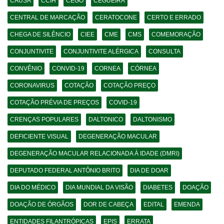
CAUSA
CCIH
CEGO
CEGUEIRA
CENTRAL DE MARCAÇÃO
CERATOCONE
CERTO E ERRADO
CHEGA DE SILÊNCIO
CIEE
CME
CMS
COMEMORAÇÃO
CONJUNTIVITE
CONJUNTIVITE ALÉRGICA
CONSULTA
CONVÊNIO
CONVID-19
CORNEA
CÓRNEA
CORONAVIRUS
COTAÇÃO
COTAÇÃO PREÇO
COTAÇÃO PRÉVIA DE PREÇOS
COVID-19
CRENÇAS POPULARES
DALTONICO
DALTONISMO
DEFICIENTE VISUAL
DEGENERAÇÃO MACULAR
DEGENERAÇÃO MACULAR RELACIONADA À IDADE (DMRI)
DEPUTADO FEDERAL ANTÔNIO BRITO
DIA DE DOAR
DIA DO MÉDICO
DIA MUNDIAL DA VISÃO
DIABETES
DOAÇÃO
DOAÇÃO DE ÓRGÃOS
DOR DE CABEÇA
EDITAL
EMENDA
ENTIDADES FILANTRÓPICAS
EPIS
ERRATA