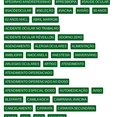
#PEIXINHO #ANDREPEIXINHO
#PRESBIOPIA
#SAÚDE OCULAR
#SAÚDEOCULAR
#SELEÇÃO
#VACINA
#VISÃO
60 ANOS
62 ANOS HHCL
ABRIL MARROM
ACIDENTE OCULAR NO TRABALHO
ACIDENTE OCULAR RÉVEILLON
ADORNO ZERO
AGENDAMENTO
ALERGIA OCULARES
ALIMENTAÇÃO
AMBLIOPIA
AMOCANELA
ANESTESIA
ANIVERSÁRIO
ARLEGIAS OCULARES
ARTIGO
ATENDIMENTO
ATENDIMENTO DIFERENCIADO
ATENDIMENTO DIFERENCIADO AO IDOSO
ATENDIMENTO ESPECIAL IDOSO
AUTOMEDICAÇÃO
AVISO
BLEFARITE
CAMILA KOCH
CAMPANHA; #VACINA
CANCELAMENTO
CATARATA
CATARATA SECUNDÁRIA