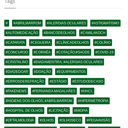
Tags
#
#ABRILMARROM
#ALERGIAS OCULARES
#ASTIGMATISMO
#AUTOMEDICAÇÃO
#BANCODEOLHOS
#CAMILAKOCH
#CATARATA
#CEGUEIRA
#CLÍNICADEOLHOS
#COLÍRIO
#CONCURSO
#CORNÉA
#COTAÇÃO;#SAÚDE
#COVID-19
#CRISTALINO
#DIADAMENTIRA; #ALERGIAS OCULARES
#DIADEDOAR
#DOAÇÃO
#EQUIPAMENTOS
#ERROSDEREFRAÇÃO
#ESTÁGIO
#ESTUDODECASO
#FAKENEWS
#FERNANDA MAGALHÃES
#HHCL
#HIGIENE DOS OLHOS; #ABRILMARROM
#HIPERMETROPIA
#HOSPITAL DE OLHOS
#LICITAÇÃO
#MIOPIA
#OFTALMOLOGIA
#OLHOS
#OLHOSECO
#PEGAAVISÃO