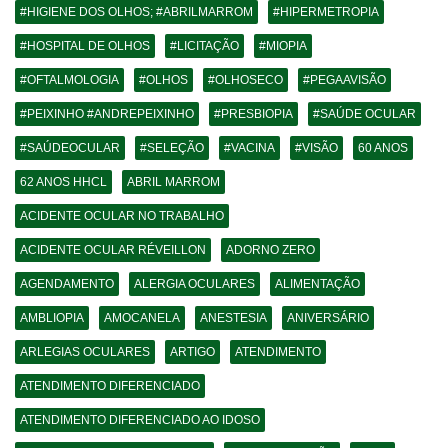
#HIGIENE DOS OLHOS; #ABRILMARROM
#HIPERMETROPIA
#HOSPITAL DE OLHOS
#LICITAÇÃO
#MIOPIA
#OFTALMOLOGIA
#OLHOS
#OLHOSECO
#PEGAAVISÃO
#PEIXINHO #ANDREPEIXINHO
#PRESBIOPIA
#SAÚDE OCULAR
#SAÚDEOCULAR
#SELEÇÃO
#VACINA
#VISÃO
60 ANOS
62 ANOS HHCL
ABRIL MARROM
ACIDENTE OCULAR NO TRABALHO
ACIDENTE OCULAR RÉVEILLON
ADORNO ZERO
AGENDAMENTO
ALERGIA OCULARES
ALIMENTAÇÃO
AMBLIOPIA
AMOCANELA
ANESTESIA
ANIVERSÁRIO
ARLEGIAS OCULARES
ARTIGO
ATENDIMENTO
ATENDIMENTO DIFERENCIADO
ATENDIMENTO DIFERENCIADO AO IDOSO