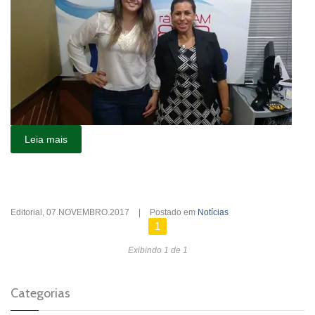
Leia mais
Editorial
,
07.NOVEMBRO.2017
|
Postado em
Notícias
1
Exibindo 1 de 1
Categorias