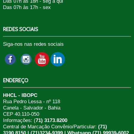
Das 07h às 18h - seg a qui
Das 07h às 17h - sex
REDES SOCIAIS
Siga-nos nas redes sociais
ENDEREÇO
HHCL - IBOPC
Rua Pedro Lessa - nº 118
Canela - Salvador - Bahia
CEP 40.110-050
Informações: (
71) 3173.8200
Central de Marcação Convênio/Particular:
(71)
3190.8150 | (71)3234-9399 | Whatsapp (71) 99939-6002