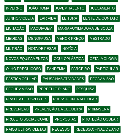
INVERNO
JOÃO ROMA
JOVEM TALENTO
JULGAMENTO
JUNHO VIOLETA
LAR VIDA
LEITURA
LENTE DE CONTATO
LICITAÇÃO
MAQUIAGEM
MARIA AUXILIADORA DE SOUZA
MEDIDAS
MENOPAUSA
MENOR PREÇO
MESTRADO
MUTIRÃO
NOTA DE PESAR
NOTÍCIA
NOVOS EQUIPAMENTOS
OCULOPLÁSTICA
OFTALMOLOGIA
OLHO PREGUIÇOSO
PANDEMIA
PARCEIRO
PARTICULAR
PÁSTICA OCULAR
PAUSA NAS ATIVIDADES
PEGA A VISÃO
PEGUE A VISÃO
PERDEU O PLANO
PESQUISA
PRÁTICA DE ESPORTES
PRESSÃO INTRAOCULAR
PREVENÇÃO
PREVENÇÃO DA CEGUEIRA
PRIMAVERA
PROJETO SOCIAL COVID
PROPOSTAS
PROTEÇÃO OCULAR
RAIOS ULTRAVIOLETAS
RECESSO
RECESSO; FINAL DE ANO