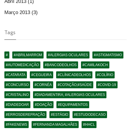
Abril 2013 (1)
Março 2013 (3)
Tags
#
#ABRILMARROM
#ALERGIAS OCULARES
#ASTIGMATISMO
#AUTOMEDICAÇÃO
#BANCODEOLHOS
#CAMILAKOCH
#CATARATA
#CEGUEIRA
#CLÍNICADEOLHOS
#COLÍRIO
#CONCURSO
#CORNÉA
#COTAÇÃO;#SAÚDE
#COVID-19
#CRISTALINO
#DIADAMENTIRA; #ALERGIAS OCULARES
#DIADEDOAR
#DOAÇÃO
#EQUIPAMENTOS
#ERROSDEREFRAÇÃO
#ESTÁGIO
#ESTUDODECASO
#FAKENEWS
#FERNANDA MAGALHÃES
#HHCL