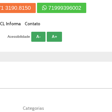
71 3190.8150
71999396002
CL Informa
Contato
A-
A+
Acessibilidade
Categorias