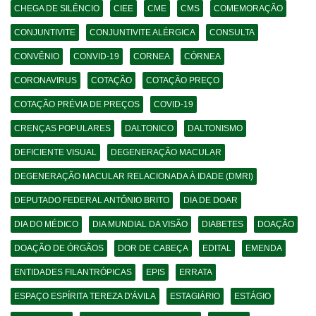
CHEGA DE SILÊNCIO
CIEE
CME
CMS
COMEMORAÇÃO
CONJUNTIVITE
CONJUNTIVITE ALÉRGICA
CONSULTA
CONVÊNIO
CONVID-19
CORNEA
CÓRNEA
CORONAVIRUS
COTAÇÃO
COTAÇÃO PREÇO
COTAÇÃO PRÉVIA DE PREÇOS
COVID-19
CRENÇAS POPULARES
DALTONICO
DALTONISMO
DEFICIENTE VISUAL
DEGENERAÇÃO MACULAR
DEGENERAÇÃO MACULAR RELACIONADA À IDADE (DMRI)
DEPUTADO FEDERAL ANTÔNIO BRITO
DIA DE DOAR
DIA DO MÉDICO
DIA MUNDIAL DA VISÃO
DIABETES
DOAÇÃO
DOAÇÃO DE ÓRGÃOS
DOR DE CABEÇA
EDITAL
EMENDA
ENTIDADES FILANTRÓPICAS
EPIS
ERRATA
ESPAÇO ESPÍRITA TEREZA D'ÁVILA
ESTAGIÁRIO
ESTÁGIO