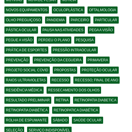
MUTIRÃO
NOTA DE PESAR
NOTÍCIA
NOVOS EQUIPAMENTOS
OCULOPLÁSTICA
OFTALMOLOGIA
OLHO PREGUIÇOSO
PANDEMIA
PARCEIRO
PARTICULAR
PÁSTICA OCULAR
PAUSA NAS ATIVIDADES
PEGA A VISÃO
PEGUE A VISÃO
PERDEU O PLANO
PESQUISA
PRÁTICA DE ESPORTES
PRESSÃO INTRAOCULAR
PREVENÇÃO
PREVENÇÃO DA CEGUEIRA
PRIMAVERA
PROJETO SOCIAL COVID
PROPOSTAS
PROTEÇÃO OCULAR
RAIOS ULTRAVIOLETAS
RECESSO
RECESSO; FINAL DE ANO
RESIDÊNCIA MÉDICA
RESSECAMENTO DOS OLHOS
RESULTADO PRELIMINAR
RETINA
RETINOPATIA DIABETICA
RETINOPATIA DIABÉTICA
RETINOPATICA DIABÉTICA
ROLHA DE ESPUMANTE
SÁBADO
SAÚDE OCULAR
SELEÇÃO
SERVIÇO INDISPONÍVEL