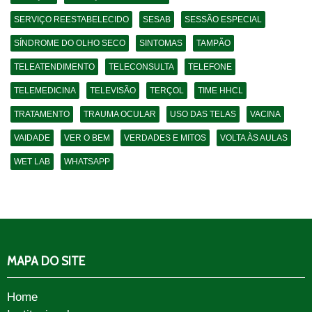
SERVIÇO REESTABELECIDO
SESAB
SESSÃO ESPECIAL
SÍNDROME DO OLHO SECO
SINTOMAS
TAMPÃO
TELEATENDIMENTO
TELECONSULTA
TELEFONE
TELEMEDICINA
TELEVISÃO
TERÇOL
TIME HHCL
TRATAMENTO
TRAUMA OCULAR
USO DAS TELAS
VACINA
VAIDADE
VER O BEM
VERDADES E MITOS
VOLTA ÀS AULAS
WET LAB
WHATSAPP
MAPA DO SITE
Home