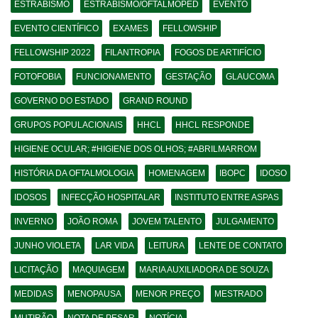
ESTRABISMO
ESTRABISMO/OFTALMOPED
EVENTO
EVENTO CIENTÍFICO
EXAMES
FELLOWSHIP
FELLOWSHIP 2022
FILANTROPIA
FOGOS DE ARTIFÍCIO
FOTOFOBIA
FUNCIONAMENTO
GESTAÇÃO
GLAUCOMA
GOVERNO DO ESTADO
GRAND ROUND
GRUPOS POPULACIONAIS
HHCL
HHCL RESPONDE
HIGIENE OCULAR; #HIGIENE DOS OLHOS; #ABRILMARROM
HISTÓRIA DA OFTALMOLOGIA
HOMENAGEM
IBOPC
IDOSO
IDOSOS
INFECÇÃO HOSPITALAR
INSTITUTO ENTRE ASPAS
INVERNO
JOÃO ROMA
JOVEM TALENTO
JULGAMENTO
JUNHO VIOLETA
LAR VIDA
LEITURA
LENTE DE CONTATO
LICITAÇÃO
MAQUIAGEM
MARIA AUXILIADORA DE SOUZA
MEDIDAS
MENOPAUSA
MENOR PREÇO
MESTRADO