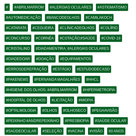
#
#ABRILMARROM
#ALERGIAS OCULARES
#ASTIGMATISMO
#AUTOMEDICAÇÃO
#BANCODEOLHOS
#CAMILAKOCH
#CATARATA
#CEGUEIRA
#CLÍNICADEOLHOS
#COLÍRIO
#CONCURSO
#CORNÉA
#COTAÇÃO;#SAÚDE
#COVID-19
#CRISTALINO
#DIADAMENTIRA; #ALERGIAS OCULARES
#DIADEDOAR
#DOAÇÃO
#EQUIPAMENTOS
#ERROSDEREFRAÇÃO
#ESTÁGIO
#ESTUDODECASO
#FAKENEWS
#FERNANDA MAGALHÃES
#HHCL
#HIGIENE DOS OLHOS; #ABRILMARROM
#HIPERMETROPIA
#HOSPITAL DE OLHOS
#LICITAÇÃO
#MIOPIA
#OFTALMOLOGIA
#OLHOS
#OLHOSECO
#PEGAAVISÃO
#PEIXINHO #ANDREPEIXINHO
#PRESBIOPIA
#SAÚDE OCULAR
#SAÚDEOCULAR
#SELEÇÃO
#VACINA
#VISÃO
60 ANOS