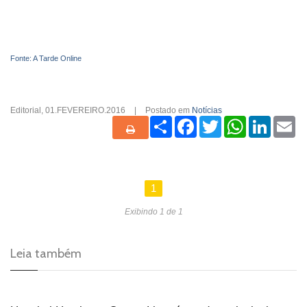
Fonte: A Tarde Online
Editorial
,
01.FEVEREIRO.2016
|
Postado em
Notícias
Share
Facebook
Twitter
WhatsApp
Linked
Em
1
Exibindo 1 de 1
Leia também