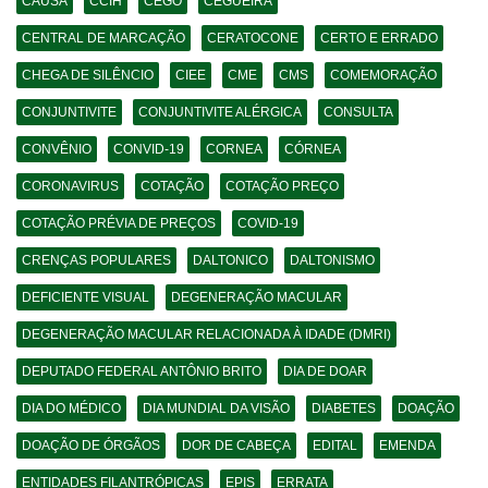
CAUSA
CCIH
CEGO
CEGUEIRA
CENTRAL DE MARCAÇÃO
CERATOCONE
CERTO E ERRADO
CHEGA DE SILÊNCIO
CIEE
CME
CMS
COMEMORAÇÃO
CONJUNTIVITE
CONJUNTIVITE ALÉRGICA
CONSULTA
CONVÊNIO
CONVID-19
CORNEA
CÓRNEA
CORONAVIRUS
COTAÇÃO
COTAÇÃO PREÇO
COTAÇÃO PRÉVIA DE PREÇOS
COVID-19
CRENÇAS POPULARES
DALTONICO
DALTONISMO
DEFICIENTE VISUAL
DEGENERAÇÃO MACULAR
DEGENERAÇÃO MACULAR RELACIONADA À IDADE (DMRI)
DEPUTADO FEDERAL ANTÔNIO BRITO
DIA DE DOAR
DIA DO MÉDICO
DIA MUNDIAL DA VISÃO
DIABETES
DOAÇÃO
DOAÇÃO DE ÓRGÃOS
DOR DE CABEÇA
EDITAL
EMENDA
ENTIDADES FILANTRÓPICAS
EPIS
ERRATA