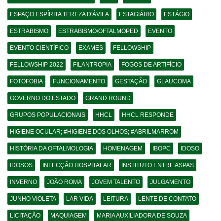
ESPAÇO ESPÍRITA TEREZA D'ÁVILA
ESTAGIÁRIO
ESTÁGIO
ESTRABISMO
ESTRABISMO/OFTALMOPED
EVENTO
EVENTO CIENTÍFICO
EXAMES
FELLOWSHIP
FELLOWSHIP 2022
FILANTROPIA
FOGOS DE ARTIFÍCIO
FOTOFOBIA
FUNCIONAMENTO
GESTAÇÃO
GLAUCOMA
GOVERNO DO ESTADO
GRAND ROUND
GRUPOS POPULACIONAIS
HHCL
HHCL RESPONDE
HIGIENE OCULAR; #HIGIENE DOS OLHOS; #ABRILMARROM
HISTÓRIA DA OFTALMOLOGIA
HOMENAGEM
IBOPC
IDOSO
IDOSOS
INFECÇÃO HOSPITALAR
INSTITUTO ENTRE ASPAS
INVERNO
JOÃO ROMA
JOVEM TALENTO
JULGAMENTO
JUNHO VIOLETA
LAR VIDA
LEITURA
LENTE DE CONTATO
LICITAÇÃO
MAQUIAGEM
MARIA AUXILIADORA DE SOUZA