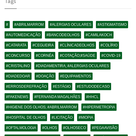
Tags
#
#ABRILMARROM
#ALERGIAS OCULARES
#ASTIGMATISMO
#AUTOMEDICAÇÃO
#BANCODEOLHOS
#CAMILAKOCH
#CATARATA
#CEGUEIRA
#CLÍNICADEOLHOS
#COLÍRIO
#CONCURSO
#CORNÉA
#COTAÇÃO;#SAÚDE
#COVID-19
#CRISTALINO
#DIADAMENTIRA; #ALERGIAS OCULARES
#DIADEDOAR
#DOAÇÃO
#EQUIPAMENTOS
#ERROSDEREFRAÇÃO
#ESTÁGIO
#ESTUDODECASO
#FAKENEWS
#FERNANDA MAGALHÃES
#HHCL
#HIGIENE DOS OLHOS; #ABRILMARROM
#HIPERMETROPIA
#HOSPITAL DE OLHOS
#LICITAÇÃO
#MIOPIA
#OFTALMOLOGIA
#OLHOS
#OLHOSECO
#PEGAAVISÃO