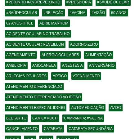
#PEIXINHO #ANDREPEIXINHO
#PRESBIOPIA
#SAÚDE OCULAR
#SAÚDEOCULAR
#SELEÇÃO
#VACINA
#VISÃO
60 ANOS
62 ANOS HHCL
ABRIL MARROM
ACIDENTE OCULAR NO TRABALHO
ACIDENTE OCULAR RÉVEILLON
ADORNO ZERO
AGENDAMENTO
ALERGIA OCULARES
ALIMENTAÇÃO
AMBLIOPIA
AMOCANELA
ANESTESIA
ANIVERSÁRIO
ARLEGIAS OCULARES
ARTIGO
ATENDIMENTO
ATENDIMENTO DIFERENCIADO
ATENDIMENTO DIFERENCIADO AO IDOSO
ATENDIMENTO ESPECIAL IDOSO
AUTOMEDICAÇÃO
AVISO
BLEFARITE
CAMILA KOCH
CAMPANHA; #VACINA
CANCELAMENTO
CATARATA
CATARATA SECUNDÁRIA