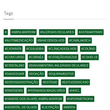
Tags
#
#ABRILMARROM
#ALERGIAS OCULARES
#ASTIGMATISMO
#AUTOMEDICAÇÃO
#BANCODEOLHOS
#CAMILAKOCH
#CATARATA
#CEGUEIRA
#CLÍNICADEOLHOS
#COLÍRIO
#CONCURSO
#CORNÉA
#COTAÇÃO;#SAÚDE
#COVID-19
#CRISTALINO
#DIADAMENTIRA; #ALERGIAS OCULARES
#DIADEDOAR
#DOAÇÃO
#EQUIPAMENTOS
#ERROSDEREFRAÇÃO
#ESTÁGIO
#ESTUDODECASO
#FAKENEWS
#FERNANDA MAGALHÃES
#HHCL
#HIGIENE DOS OLHOS; #ABRILMARROM
#HIPERMETROPIA
#HOSPITAL DE OLHOS
#LICITAÇÃO
#MIOPIA