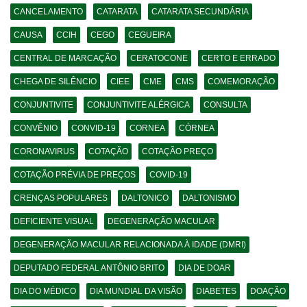
CANCELAMENTO
CATARATA
CATARATA SECUNDÁRIA
CAUSA
CCIH
CEGO
CEGUEIRA
CENTRAL DE MARCAÇÃO
CERATOCONE
CERTO E ERRADO
CHEGA DE SILÊNCIO
CIEE
CME
CMS
COMEMORAÇÃO
CONJUNTIVITE
CONJUNTIVITE ALÉRGICA
CONSULTA
CONVÊNIO
CONVID-19
CORNEA
CÓRNEA
CORONAVIRUS
COTAÇÃO
COTAÇÃO PREÇO
COTAÇÃO PRÉVIA DE PREÇOS
COVID-19
CRENÇAS POPULARES
DALTONICO
DALTONISMO
DEFICIENTE VISUAL
DEGENERAÇÃO MACULAR
DEGENERAÇÃO MACULAR RELACIONADA À IDADE (DMRI)
DEPUTADO FEDERAL ANTÔNIO BRITO
DIA DE DOAR
DIA DO MÉDICO
DIA MUNDIAL DA VISÃO
DIABETES
DOAÇÃO