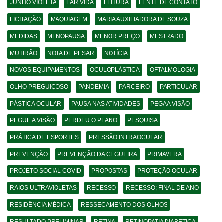
JUNHO VIOLETA
LAR VIDA
LEITURA
LENTE DE CONTATO
LICITAÇÃO
MAQUIAGEM
MARIA AUXILIADORA DE SOUZA
MEDIDAS
MENOPAUSA
MENOR PREÇO
MESTRADO
MUTIRÃO
NOTA DE PESAR
NOTÍCIA
NOVOS EQUIPAMENTOS
OCULOPLÁSTICA
OFTALMOLOGIA
OLHO PREGUIÇOSO
PANDEMIA
PARCEIRO
PARTICULAR
PÁSTICA OCULAR
PAUSA NAS ATIVIDADES
PEGA A VISÃO
PEGUE A VISÃO
PERDEU O PLANO
PESQUISA
PRÁTICA DE ESPORTES
PRESSÃO INTRAOCULAR
PREVENÇÃO
PREVENÇÃO DA CEGUEIRA
PRIMAVERA
PROJETO SOCIAL COVID
PROPOSTAS
PROTEÇÃO OCULAR
RAIOS ULTRAVIOLETAS
RECESSO
RECESSO; FINAL DE ANO
RESIDÊNCIA MÉDICA
RESSECAMENTO DOS OLHOS
RESULTADO PRELIMINAR
RETINA
RETINOPATIA DIABETICA