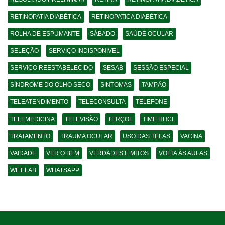
RETINOPATIA DIABÉTICA
RETINOPATICA DIABÉTICA
ROLHA DE ESPUMANTE
SÁBADO
SAÚDE OCULAR
SELEÇÃO
SERVIÇO INDISPONÍVEL
SERVIÇO REESTABELECIDO
SESAB
SESSÃO ESPECIAL
SÍNDROME DO OLHO SECO
SINTOMAS
TAMPÃO
TELEATENDIMENTO
TELECONSULTA
TELEFONE
TELEMEDICINA
TELEVISÃO
TERÇOL
TIME HHCL
TRATAMENTO
TRAUMA OCULAR
USO DAS TELAS
VACINA
VAIDADE
VER O BEM
VERDADES E MITOS
VOLTA ÀS AULAS
WET LAB
WHATSAPP