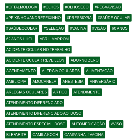
#OFTALMOLOGIA
#OLHOS
#OLHOSECO
#PEGAAVISÃO
#PEIXINHO #ANDREPEIXINHO
#PRESBIOPIA
#SAÚDE OCULAR
#SAÚDEOCULAR
#SELEÇÃO
#VACINA
#VISÃO
60 ANOS
62 ANOS HHCL
ABRIL MARROM
ACIDENTE OCULAR NO TRABALHO
ACIDENTE OCULAR RÉVEILLON
ADORNO ZERO
AGENDAMENTO
ALERGIA OCULARES
ALIMENTAÇÃO
AMBLIOPIA
AMOCANELA
ANESTESIA
ANIVERSÁRIO
ARLEGIAS OCULARES
ARTIGO
ATENDIMENTO
ATENDIMENTO DIFERENCIADO
ATENDIMENTO DIFERENCIADO AO IDOSO
ATENDIMENTO ESPECIAL IDOSO
AUTOMEDICAÇÃO
AVISO
BLEFARITE
CAMILA KOCH
CAMPANHA; #VACINA