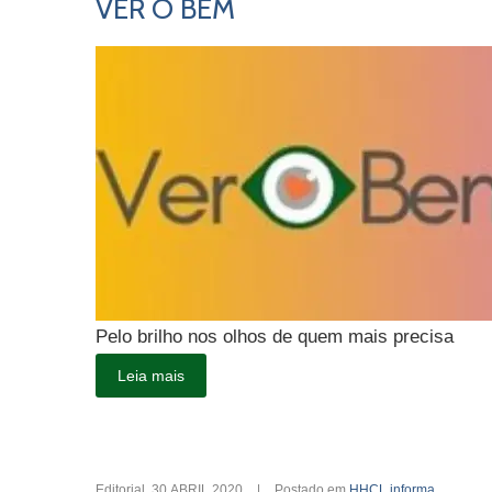
VER O BEM
Pelo brilho nos olhos de quem mais precisa
Leia mais
Editorial
,
30.ABRIL.2020
|
Postado em
HHCL informa