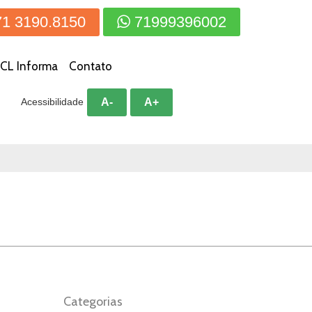
71 3190.8150
71999396002
CL Informa
Contato
A-
A+
Acessibilidade
Categorias