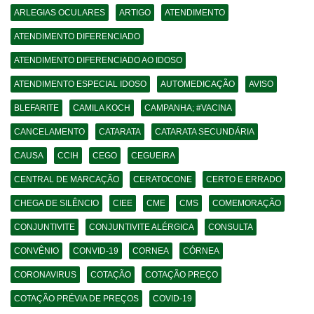
ARLEGIAS OCULARES
ARTIGO
ATENDIMENTO
ATENDIMENTO DIFERENCIADO
ATENDIMENTO DIFERENCIADO AO IDOSO
ATENDIMENTO ESPECIAL IDOSO
AUTOMEDICAÇÃO
AVISO
BLEFARITE
CAMILA KOCH
CAMPANHA; #VACINA
CANCELAMENTO
CATARATA
CATARATA SECUNDÁRIA
CAUSA
CCIH
CEGO
CEGUEIRA
CENTRAL DE MARCAÇÃO
CERATOCONE
CERTO E ERRADO
CHEGA DE SILÊNCIO
CIEE
CME
CMS
COMEMORAÇÃO
CONJUNTIVITE
CONJUNTIVITE ALÉRGICA
CONSULTA
CONVÊNIO
CONVID-19
CORNEA
CÓRNEA
CORONAVIRUS
COTAÇÃO
COTAÇÃO PREÇO
COTAÇÃO PRÉVIA DE PREÇOS
COVID-19