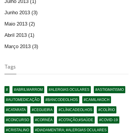
Julho 2013 (1)
Junho 2013 (3)
Maio 2013 (2)
Abril 2013 (1)
Março 2013 (3)
Tags
#
#ABRILMARROM
#ALERGIAS OCULARES
#ASTIGMATISMO
#AUTOMEDICAÇÃO
#BANCODEOLHOS
#CAMILAKOCH
#CATARATA
#CEGUEIRA
#CLÍNICADEOLHOS
#COLÍRIO
#CONCURSO
#CORNÉA
#COTAÇÃO;#SAÚDE
#COVID-19
#CRISTALINO
#DIADAMENTIRA; #ALERGIAS OCULARES