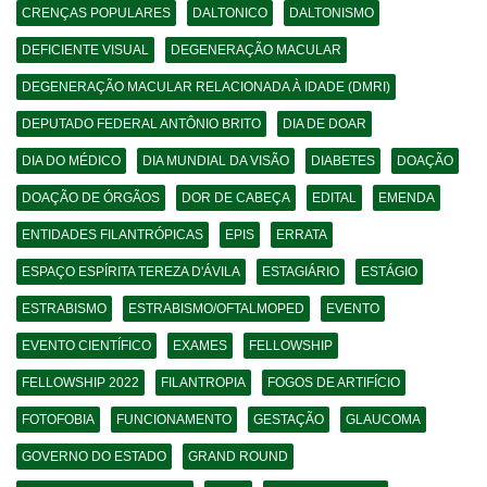
CRENÇAS POPULARES
DALTONICO
DALTONISMO
DEFICIENTE VISUAL
DEGENERAÇÃO MACULAR
DEGENERAÇÃO MACULAR RELACIONADA À IDADE (DMRI)
DEPUTADO FEDERAL ANTÔNIO BRITO
DIA DE DOAR
DIA DO MÉDICO
DIA MUNDIAL DA VISÃO
DIABETES
DOAÇÃO
DOAÇÃO DE ÓRGÃOS
DOR DE CABEÇA
EDITAL
EMENDA
ENTIDADES FILANTRÓPICAS
EPIS
ERRATA
ESPAÇO ESPÍRITA TEREZA D'ÁVILA
ESTAGIÁRIO
ESTÁGIO
ESTRABISMO
ESTRABISMO/OFTALMOPED
EVENTO
EVENTO CIENTÍFICO
EXAMES
FELLOWSHIP
FELLOWSHIP 2022
FILANTROPIA
FOGOS DE ARTIFÍCIO
FOTOFOBIA
FUNCIONAMENTO
GESTAÇÃO
GLAUCOMA
GOVERNO DO ESTADO
GRAND ROUND