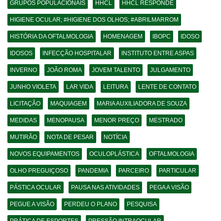
GRUPOS POPULACIONAIS
HHCL
HHCL RESPONDE
HIGIENE OCULAR; #HIGIENE DOS OLHOS; #ABRILMARROM
HISTÓRIA DA OFTALMOLOGIA
HOMENAGEM
IBOPC
IDOSO
IDOSOS
INFECÇÃO HOSPITALAR
INSTITUTO ENTRE ASPAS
INVERNO
JOÃO ROMA
JOVEM TALENTO
JULGAMENTO
JUNHO VIOLETA
LAR VIDA
LEITURA
LENTE DE CONTATO
LICITAÇÃO
MAQUIAGEM
MARIA AUXILIADORA DE SOUZA
MEDIDAS
MENOPAUSA
MENOR PREÇO
MESTRADO
MUTIRÃO
NOTA DE PESAR
NOTÍCIA
NOVOS EQUIPAMENTOS
OCULOPLÁSTICA
OFTALMOLOGIA
OLHO PREGUIÇOSO
PANDEMIA
PARCEIRO
PARTICULAR
PÁSTICA OCULAR
PAUSA NAS ATIVIDADES
PEGA A VISÃO
PEGUE A VISÃO
PERDEU O PLANO
PESQUISA