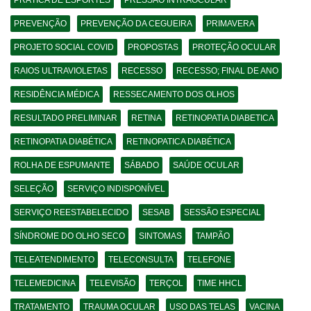
PRÁTICA DE ESPORTES
PRESSÃO INTRAOCULAR
PREVENÇÃO
PREVENÇÃO DA CEGUEIRA
PRIMAVERA
PROJETO SOCIAL COVID
PROPOSTAS
PROTEÇÃO OCULAR
RAIOS ULTRAVIOLETAS
RECESSO
RECESSO; FINAL DE ANO
RESIDÊNCIA MÉDICA
RESSECAMENTO DOS OLHOS
RESULTADO PRELIMINAR
RETINA
RETINOPATIA DIABETICA
RETINOPATIA DIABÉTICA
RETINOPATICA DIABÉTICA
ROLHA DE ESPUMANTE
SÁBADO
SAÚDE OCULAR
SELEÇÃO
SERVIÇO INDISPONÍVEL
SERVIÇO REESTABELECIDO
SESAB
SESSÃO ESPECIAL
SÍNDROME DO OLHO SECO
SINTOMAS
TAMPÃO
TELEATENDIMENTO
TELECONSULTA
TELEFONE
TELEMEDICINA
TELEVISÃO
TERÇOL
TIME HHCL
TRATAMENTO
TRAUMA OCULAR
USO DAS TELAS
VACINA