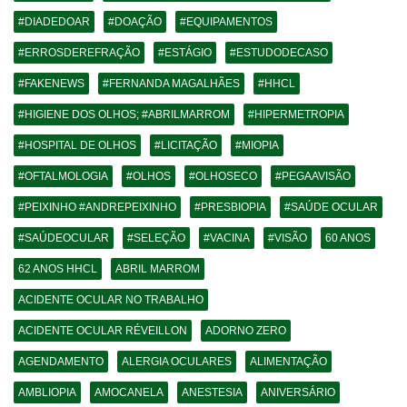
#DIADEDOAR
#DOAÇÃO
#EQUIPAMENTOS
#ERROSDEREFRAÇÃO
#ESTÁGIO
#ESTUDODECASO
#FAKENEWS
#FERNANDA MAGALHÃES
#HHCL
#HIGIENE DOS OLHOS; #ABRILMARROM
#HIPERMETROPIA
#HOSPITAL DE OLHOS
#LICITAÇÃO
#MIOPIA
#OFTALMOLOGIA
#OLHOS
#OLHOSECO
#PEGAAVISÃO
#PEIXINHO #ANDREPEIXINHO
#PRESBIOPIA
#SAÚDE OCULAR
#SAÚDEOCULAR
#SELEÇÃO
#VACINA
#VISÃO
60 ANOS
62 ANOS HHCL
ABRIL MARROM
ACIDENTE OCULAR NO TRABALHO
ACIDENTE OCULAR RÉVEILLON
ADORNO ZERO
AGENDAMENTO
ALERGIA OCULARES
ALIMENTAÇÃO
AMBLIOPIA
AMOCANELA
ANESTESIA
ANIVERSÁRIO