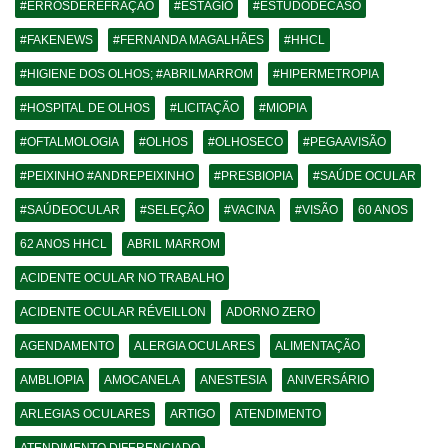
#ERROSDEREFRAÇÃO
#ESTÁGIO
#ESTUDODECASO
#FAKENEWS
#FERNANDA MAGALHÃES
#HHCL
#HIGIENE DOS OLHOS; #ABRILMARROM
#HIPERMETROPIA
#HOSPITAL DE OLHOS
#LICITAÇÃO
#MIOPIA
#OFTALMOLOGIA
#OLHOS
#OLHOSECO
#PEGAAVISÃO
#PEIXINHO #ANDREPEIXINHO
#PRESBIOPIA
#SAÚDE OCULAR
#SAÚDEOCULAR
#SELEÇÃO
#VACINA
#VISÃO
60 ANOS
62 ANOS HHCL
ABRIL MARROM
ACIDENTE OCULAR NO TRABALHO
ACIDENTE OCULAR RÉVEILLON
ADORNO ZERO
AGENDAMENTO
ALERGIA OCULARES
ALIMENTAÇÃO
AMBLIOPIA
AMOCANELA
ANESTESIA
ANIVERSÁRIO
ARLEGIAS OCULARES
ARTIGO
ATENDIMENTO