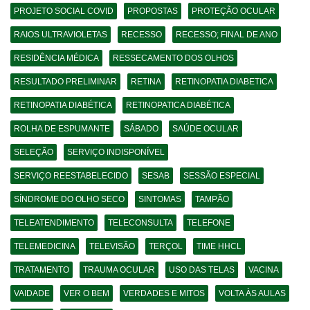
PROJETO SOCIAL COVID
PROPOSTAS
PROTEÇÃO OCULAR
RAIOS ULTRAVIOLETAS
RECESSO
RECESSO; FINAL DE ANO
RESIDÊNCIA MÉDICA
RESSECAMENTO DOS OLHOS
RESULTADO PRELIMINAR
RETINA
RETINOPATIA DIABETICA
RETINOPATIA DIABÉTICA
RETINOPATICA DIABÉTICA
ROLHA DE ESPUMANTE
SÁBADO
SAÚDE OCULAR
SELEÇÃO
SERVIÇO INDISPONÍVEL
SERVIÇO REESTABELECIDO
SESAB
SESSÃO ESPECIAL
SÍNDROME DO OLHO SECO
SINTOMAS
TAMPÃO
TELEATENDIMENTO
TELECONSULTA
TELEFONE
TELEMEDICINA
TELEVISÃO
TERÇOL
TIME HHCL
TRATAMENTO
TRAUMA OCULAR
USO DAS TELAS
VACINA
VAIDADE
VER O BEM
VERDADES E MITOS
VOLTA ÀS AULAS