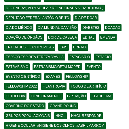
DEGENERAÇÃO MACULAR RELACIONADA À IDADE (DMRI)
DEPUTADO FEDERAL ANTÔNIO BRITO
DIA DE DOAR
DIA DO MÉDICO
DIA MUNDIAL DA VISÃO
DIABETES
DOAÇÃO
DOAÇÃO DE ÓRGÃOS
DOR DE CABEÇA
EDITAL
EMENDA
ENTIDADES FILANTRÓPICAS
EPIS
ERRATA
ESPAÇO ESPÍRITA TEREZA D'ÁVILA
ESTAGIÁRIO
ESTÁGIO
ESTRABISMO
ESTRABISMO/OFTALMOPED
EVENTO
EVENTO CIENTÍFICO
EXAMES
FELLOWSHIP
FELLOWSHIP 2022
FILANTROPIA
FOGOS DE ARTIFÍCIO
FOTOFOBIA
FUNCIONAMENTO
GESTAÇÃO
GLAUCOMA
GOVERNO DO ESTADO
GRAND ROUND
GRUPOS POPULACIONAIS
HHCL
HHCL RESPONDE
HIGIENE OCULAR; #HIGIENE DOS OLHOS; #ABRILMARROM