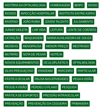
HISTÓRIA DA OFTALMOLOGIA
HOMENAGEM
IBOPC
IDOSO
IDOSOS
INFECÇÃO HOSPITALAR
INSTITUTO ENTRE ASPAS
INVERNO
JOÃO ROMA
JOVEM TALENTO
JULGAMENTO
JUNHO VIOLETA
LAR VIDA
LEITURA
LENTE DE CONTATO
LICITAÇÃO
MAQUIAGEM
MARIA AUXILIADORA DE SOUZA
MEDIDAS
MENOPAUSA
MENOR PREÇO
MESTRADO
MUTIRÃO
NOTA DE PESAR
NOTÍCIA
NOVOS EQUIPAMENTOS
OCULOPLÁSTICA
OFTALMOLOGIA
OLHO PREGUIÇOSO
PANDEMIA
PARCEIRO
PARTICULAR
PÁSTICA OCULAR
PAUSA NAS ATIVIDADES
PEGA A VISÃO
PEGUE A VISÃO
PERDEU O PLANO
PESQUISA
PRÁTICA DE ESPORTES
PRESSÃO INTRAOCULAR
PREVENÇÃO
PREVENÇÃO DA CEGUEIRA
PRIMAVERA