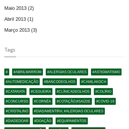
Maio 2013 (2)
Abril 2013 (1)
Março 2013 (3)
Tags
#
#ABRILMARROM
#ALERGIAS OCULARES
#ASTIGMATISMO
#AUTOMEDICAÇÃO
#BANCODEOLHOS
#CAMILAKOCH
#CATARATA
#CEGUEIRA
#CLÍNICADEOLHOS
#COLÍRIO
#CONCURSO
#CORNÉA
#COTAÇÃO;#SAÚDE
#COVID-19
#CRISTALINO
#DIADAMENTIRA; #ALERGIAS OCULARES
#DIADEDOAR
#DOAÇÃO
#EQUIPAMENTOS