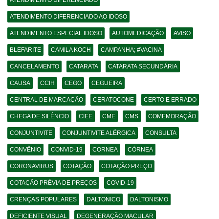
ATENDIMENTO DIFERENCIADO
ATENDIMENTO DIFERENCIADO AO IDOSO
ATENDIMENTO ESPECIAL IDOSO
AUTOMEDICAÇÃO
AVISO
BLEFARITE
CAMILA KOCH
CAMPANHA; #VACINA
CANCELAMENTO
CATARATA
CATARATA SECUNDÁRIA
CAUSA
CCIH
CEGO
CEGUEIRA
CENTRAL DE MARCAÇÃO
CERATOCONE
CERTO E ERRADO
CHEGA DE SILÊNCIO
CIEE
CME
CMS
COMEMORAÇÃO
CONJUNTIVITE
CONJUNTIVITE ALÉRGICA
CONSULTA
CONVÊNIO
CONVID-19
CORNEA
CÓRNEA
CORONAVIRUS
COTAÇÃO
COTAÇÃO PREÇO
COTAÇÃO PRÉVIA DE PREÇOS
COVID-19
CRENÇAS POPULARES
DALTONICO
DALTONISMO
DEFICIENTE VISUAL
DEGENERAÇÃO MACULAR