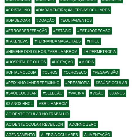
#CRISTALINO
#DIADAMENTIRA; #ALERGIAS OCULARES
#DIADEDOAR
#DOAÇÃO
#EQUIPAMENTOS
#ERROSDEREFRAÇÃO
#ESTÁGIO
#ESTUDODECASO
#FAKENEWS
#FERNANDA MAGALHÃES
#HHCL
#HIGIENE DOS OLHOS; #ABRILMARROM
#HIPERMETROPIA
#HOSPITAL DE OLHOS
#LICITAÇÃO
#MIOPIA
#OFTALMOLOGIA
#OLHOS
#OLHOSECO
#PEGAAVISÃO
#PEIXINHO #ANDREPEIXINHO
#PRESBIOPIA
#SAÚDE OCULAR
#SAÚDEOCULAR
#SELEÇÃO
#VACINA
#VISÃO
60 ANOS
62 ANOS HHCL
ABRIL MARROM
ACIDENTE OCULAR NO TRABALHO
ACIDENTE OCULAR RÉVEILLON
ADORNO ZERO
AGENDAMENTO
ALERGIA OCULARES
ALIMENTAÇÃO