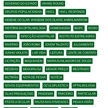
GOVERNO DO ESTADO
GRAND ROUND
GRUPOS POPULACIONAIS
HHCL
HHCL RESPONDE
HIGIENE OCULAR; #HIGIENE DOS OLHOS; #ABRILMARROM
HISTÓRIA DA OFTALMOLOGIA
HOMENAGEM
IBOPC
IDOSO
IDOSOS
INFECÇÃO HOSPITALAR
INSTITUTO ENTRE ASPAS
INVERNO
JOÃO ROMA
JOVEM TALENTO
JULGAMENTO
JUNHO VIOLETA
LAR VIDA
LEITURA
LENTE DE CONTATO
LICITAÇÃO
MAQUIAGEM
MARIA AUXILIADORA DE SOUZA
MEDIDAS
MENOPAUSA
MENOR PREÇO
MESTRADO
MUTIRÃO
NOTA DE PESAR
NOTÍCIA
NOVOS EQUIPAMENTOS
OCULOPLÁSTICA
OFTALMOLOGIA
OLHO PREGUIÇOSO
PANDEMIA
PARCEIRO
PARTICULAR
PÁSTICA OCULAR
PAUSA NAS ATIVIDADES
PEGA A VISÃO