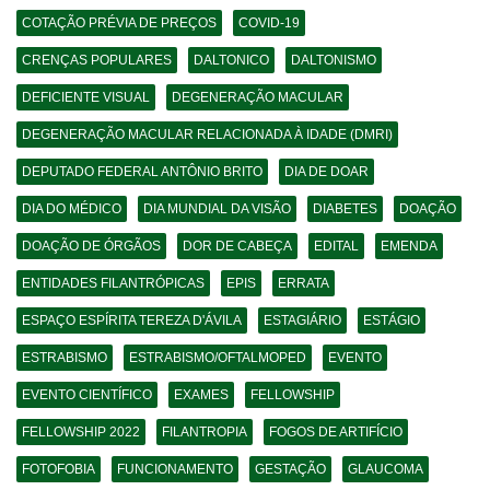
COTAÇÃO PRÉVIA DE PREÇOS
COVID-19
CRENÇAS POPULARES
DALTONICO
DALTONISMO
DEFICIENTE VISUAL
DEGENERAÇÃO MACULAR
DEGENERAÇÃO MACULAR RELACIONADA À IDADE (DMRI)
DEPUTADO FEDERAL ANTÔNIO BRITO
DIA DE DOAR
DIA DO MÉDICO
DIA MUNDIAL DA VISÃO
DIABETES
DOAÇÃO
DOAÇÃO DE ÓRGÃOS
DOR DE CABEÇA
EDITAL
EMENDA
ENTIDADES FILANTRÓPICAS
EPIS
ERRATA
ESPAÇO ESPÍRITA TEREZA D'ÁVILA
ESTAGIÁRIO
ESTÁGIO
ESTRABISMO
ESTRABISMO/OFTALMOPED
EVENTO
EVENTO CIENTÍFICO
EXAMES
FELLOWSHIP
FELLOWSHIP 2022
FILANTROPIA
FOGOS DE ARTIFÍCIO
FOTOFOBIA
FUNCIONAMENTO
GESTAÇÃO
GLAUCOMA