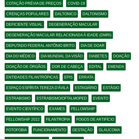
COTAÇÃO PRÉVIA DE PREÇOS
COVID-19
CRENÇAS POPULARES
DALTONICO
DALTONISMO
DEFICIENTE VISUAL
DEGENERAÇÃO MACULAR
DEGENERAÇÃO MACULAR RELACIONADA À IDADE (DMRI)
DEPUTADO FEDERAL ANTÔNIO BRITO
DIA DE DOAR
DIA DO MÉDICO
DIA MUNDIAL DA VISÃO
DIABETES
DOAÇÃO
DOAÇÃO DE ÓRGÃOS
DOR DE CABEÇA
EDITAL
EMENDA
ENTIDADES FILANTRÓPICAS
EPIS
ERRATA
ESPAÇO ESPÍRITA TEREZA D'ÁVILA
ESTAGIÁRIO
ESTÁGIO
ESTRABISMO
ESTRABISMO/OFTALMOPED
EVENTO
EVENTO CIENTÍFICO
EXAMES
FELLOWSHIP
FELLOWSHIP 2022
FILANTROPIA
FOGOS DE ARTIFÍCIO
FOTOFOBIA
FUNCIONAMENTO
GESTAÇÃO
GLAUCOMA