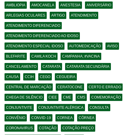
AMBLIOPIA
AMOCANELA
ANESTESIA
ANIVERSÁRIO
ARLEGIAS OCULARES
ARTIGO
ATENDIMENTO
ATENDIMENTO DIFERENCIADO
ATENDIMENTO DIFERENCIADO AO IDOSO
ATENDIMENTO ESPECIAL IDOSO
AUTOMEDICAÇÃO
AVISO
BLEFARITE
CAMILA KOCH
CAMPANHA; #VACINA
CANCELAMENTO
CATARATA
CATARATA SECUNDÁRIA
CAUSA
CCIH
CEGO
CEGUEIRA
CENTRAL DE MARCAÇÃO
CERATOCONE
CERTO E ERRADO
CHEGA DE SILÊNCIO
CIEE
CME
CMS
COMEMORAÇÃO
CONJUNTIVITE
CONJUNTIVITE ALÉRGICA
CONSULTA
CONVÊNIO
CONVID-19
CORNEA
CÓRNEA
CORONAVIRUS
COTAÇÃO
COTAÇÃO PREÇO