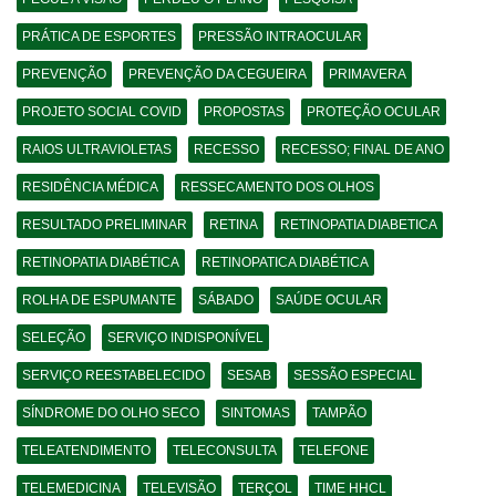
PRÁTICA DE ESPORTES
PRESSÃO INTRAOCULAR
PREVENÇÃO
PREVENÇÃO DA CEGUEIRA
PRIMAVERA
PROJETO SOCIAL COVID
PROPOSTAS
PROTEÇÃO OCULAR
RAIOS ULTRAVIOLETAS
RECESSO
RECESSO; FINAL DE ANO
RESIDÊNCIA MÉDICA
RESSECAMENTO DOS OLHOS
RESULTADO PRELIMINAR
RETINA
RETINOPATIA DIABETICA
RETINOPATIA DIABÉTICA
RETINOPATICA DIABÉTICA
ROLHA DE ESPUMANTE
SÁBADO
SAÚDE OCULAR
SELEÇÃO
SERVIÇO INDISPONÍVEL
SERVIÇO REESTABELECIDO
SESAB
SESSÃO ESPECIAL
SÍNDROME DO OLHO SECO
SINTOMAS
TAMPÃO
TELEATENDIMENTO
TELECONSULTA
TELEFONE
TELEMEDICINA
TELEVISÃO
TERÇOL
TIME HHCL