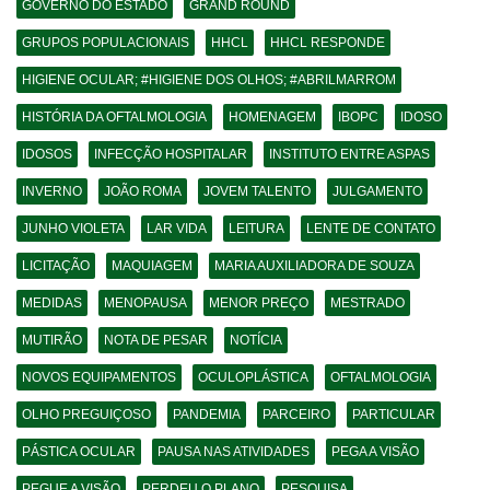
GOVERNO DO ESTADO
GRAND ROUND
GRUPOS POPULACIONAIS
HHCL
HHCL RESPONDE
HIGIENE OCULAR; #HIGIENE DOS OLHOS; #ABRILMARROM
HISTÓRIA DA OFTALMOLOGIA
HOMENAGEM
IBOPC
IDOSO
IDOSOS
INFECÇÃO HOSPITALAR
INSTITUTO ENTRE ASPAS
INVERNO
JOÃO ROMA
JOVEM TALENTO
JULGAMENTO
JUNHO VIOLETA
LAR VIDA
LEITURA
LENTE DE CONTATO
LICITAÇÃO
MAQUIAGEM
MARIA AUXILIADORA DE SOUZA
MEDIDAS
MENOPAUSA
MENOR PREÇO
MESTRADO
MUTIRÃO
NOTA DE PESAR
NOTÍCIA
NOVOS EQUIPAMENTOS
OCULOPLÁSTICA
OFTALMOLOGIA
OLHO PREGUIÇOSO
PANDEMIA
PARCEIRO
PARTICULAR
PÁSTICA OCULAR
PAUSA NAS ATIVIDADES
PEGA A VISÃO
PEGUE A VISÃO
PERDEU O PLANO
PESQUISA