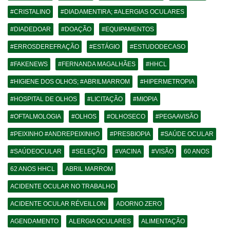
#CRISTALINO
#DIADAMENTIRA; #ALERGIAS OCULARES
#DIADEDOAR
#DOAÇÃO
#EQUIPAMENTOS
#ERROSDEREFRAÇÃO
#ESTÁGIO
#ESTUDODECASO
#FAKENEWS
#FERNANDA MAGALHÃES
#HHCL
#HIGIENE DOS OLHOS; #ABRILMARROM
#HIPERMETROPIA
#HOSPITAL DE OLHOS
#LICITAÇÃO
#MIOPIA
#OFTALMOLOGIA
#OLHOS
#OLHOSECO
#PEGAAVISÃO
#PEIXINHO #ANDREPEIXINHO
#PRESBIOPIA
#SAÚDE OCULAR
#SAÚDEOCULAR
#SELEÇÃO
#VACINA
#VISÃO
60 ANOS
62 ANOS HHCL
ABRIL MARROM
ACIDENTE OCULAR NO TRABALHO
ACIDENTE OCULAR RÉVEILLON
ADORNO ZERO
AGENDAMENTO
ALERGIA OCULARES
ALIMENTAÇÃO