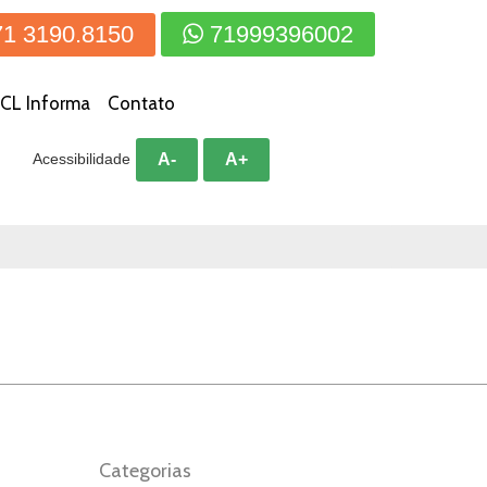
71 3190.8150
71999396002
CL Informa
Contato
A-
A+
Acessibilidade
Categorias