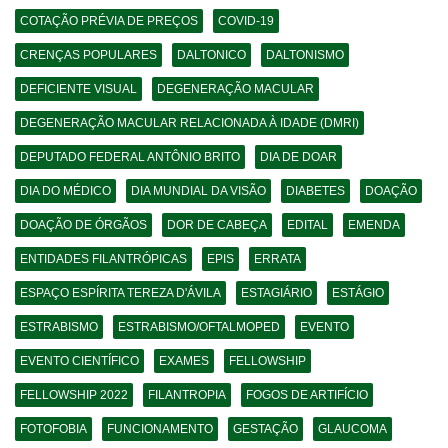
COTAÇÃO PRÉVIA DE PREÇOS
COVID-19
CRENÇAS POPULARES
DALTONICO
DALTONISMO
DEFICIENTE VISUAL
DEGENERAÇÃO MACULAR
DEGENERAÇÃO MACULAR RELACIONADA À IDADE (DMRI)
DEPUTADO FEDERAL ANTÔNIO BRITO
DIA DE DOAR
DIA DO MÉDICO
DIA MUNDIAL DA VISÃO
DIABETES
DOAÇÃO
DOAÇÃO DE ÓRGÃOS
DOR DE CABEÇA
EDITAL
EMENDA
ENTIDADES FILANTRÓPICAS
EPIS
ERRATA
ESPAÇO ESPÍRITA TEREZA D'ÁVILA
ESTAGIÁRIO
ESTÁGIO
ESTRABISMO
ESTRABISMO/OFTALMOPED
EVENTO
EVENTO CIENTÍFICO
EXAMES
FELLOWSHIP
FELLOWSHIP 2022
FILANTROPIA
FOGOS DE ARTIFÍCIO
FOTOFOBIA
FUNCIONAMENTO
GESTAÇÃO
GLAUCOMA