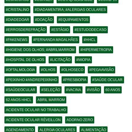
#CRISTALINO
#DIADAMENTIRA; #ALERGIAS OCULARES
#DIADEDOAR
#DOAÇÃO
#EQUIPAMENTOS
#ERROSDEREFRAÇÃO
#ESTÁGIO
#ESTUDODECASO
#FAKENEWS
#FERNANDA MAGALHÃES
#HHCL
#HIGIENE DOS OLHOS; #ABRILMARROM
#HIPERMETROPIA
#HOSPITAL DE OLHOS
#LICITAÇÃO
#MIOPIA
#OFTALMOLOGIA
#OLHOS
#OLHOSECO
#PEGAAVISÃO
#PEIXINHO #ANDREPEIXINHO
#PRESBIOPIA
#SAÚDE OCULAR
#SAÚDEOCULAR
#SELEÇÃO
#VACINA
#VISÃO
60 ANOS
62 ANOS HHCL
ABRIL MARROM
ACIDENTE OCULAR NO TRABALHO
ACIDENTE OCULAR RÉVEILLON
ADORNO ZERO
AGENDAMENTO
ALERGIA OCULARES
ALIMENTAÇÃO