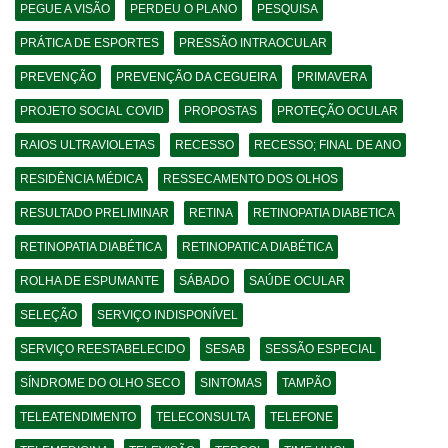
PEGUE A VISÃO
PERDEU O PLANO
PESQUISA
PRÁTICA DE ESPORTES
PRESSÃO INTRAOCULAR
PREVENÇÃO
PREVENÇÃO DA CEGUEIRA
PRIMAVERA
PROJETO SOCIAL COVID
PROPOSTAS
PROTEÇÃO OCULAR
RAIOS ULTRAVIOLETAS
RECESSO
RECESSO; FINAL DE ANO
RESIDÊNCIA MÉDICA
RESSECAMENTO DOS OLHOS
RESULTADO PRELIMINAR
RETINA
RETINOPATIA DIABETICA
RETINOPATIA DIABÉTICA
RETINOPATICA DIABÉTICA
ROLHA DE ESPUMANTE
SÁBADO
SAÚDE OCULAR
SELEÇÃO
SERVIÇO INDISPONÍVEL
SERVIÇO REESTABELECIDO
SESAB
SESSÃO ESPECIAL
SÍNDROME DO OLHO SECO
SINTOMAS
TAMPÃO
TELEATENDIMENTO
TELECONSULTA
TELEFONE