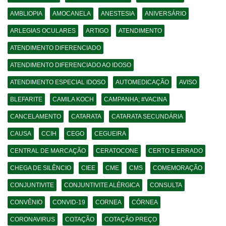
AMBLIOPIA
AMOCANELA
ANESTESIA
ANIVERSÁRIO
ARLEGIAS OCULARES
ARTIGO
ATENDIMENTO
ATENDIMENTO DIFERENCIADO
ATENDIMENTO DIFERENCIADO AO IDOSO
ATENDIMENTO ESPECIAL IDOSO
AUTOMEDICAÇÃO
AVISO
BLEFARITE
CAMILA KOCH
CAMPANHA; #VACINA
CANCELAMENTO
CATARATA
CATARATA SECUNDÁRIA
CAUSA
CCIH
CEGO
CEGUEIRA
CENTRAL DE MARCAÇÃO
CERATOCONE
CERTO E ERRADO
CHEGA DE SILÊNCIO
CIEE
CME
CMS
COMEMORAÇÃO
CONJUNTIVITE
CONJUNTIVITE ALÉRGICA
CONSULTA
CONVÊNIO
CONVID-19
CORNEA
CÓRNEA
CORONAVIRUS
COTAÇÃO
COTAÇÃO PREÇO