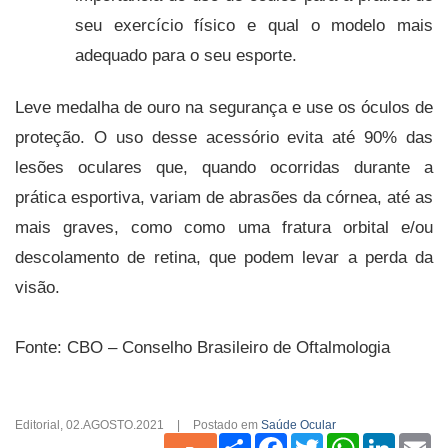
seu exercício físico e qual o modelo mais
adequado para o seu esporte.
Leve medalha de ouro na segurança e use os óculos de
proteção. O uso desse acessório evita até 90% das
lesões oculares que, quando ocorridas durante a
prática esportiva, variam de abrasões da córnea, até as
mais graves, como como uma fratura orbital e/ou
descolamento de retina, que podem levar a perda da
visão.
Fonte: CBO – Conselho Brasileiro de Oftalmologia
Editorial
,
02.AGOSTO.2021
|
Postado em
Saúde Ocular
Share
Facebook
Twitter
WhatsApp
Linked
Em