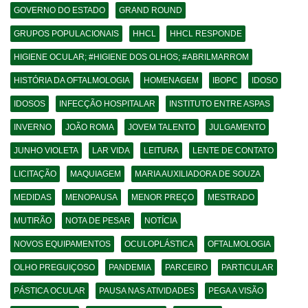
GOVERNO DO ESTADO
GRAND ROUND
GRUPOS POPULACIONAIS
HHCL
HHCL RESPONDE
HIGIENE OCULAR; #HIGIENE DOS OLHOS; #ABRILMARROM
HISTÓRIA DA OFTALMOLOGIA
HOMENAGEM
IBOPC
IDOSO
IDOSOS
INFECÇÃO HOSPITALAR
INSTITUTO ENTRE ASPAS
INVERNO
JOÃO ROMA
JOVEM TALENTO
JULGAMENTO
JUNHO VIOLETA
LAR VIDA
LEITURA
LENTE DE CONTATO
LICITAÇÃO
MAQUIAGEM
MARIA AUXILIADORA DE SOUZA
MEDIDAS
MENOPAUSA
MENOR PREÇO
MESTRADO
MUTIRÃO
NOTA DE PESAR
NOTÍCIA
NOVOS EQUIPAMENTOS
OCULOPLÁSTICA
OFTALMOLOGIA
OLHO PREGUIÇOSO
PANDEMIA
PARCEIRO
PARTICULAR
PÁSTICA OCULAR
PAUSA NAS ATIVIDADES
PEGA A VISÃO