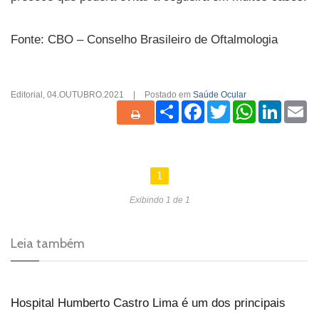
Fonte: CBO – Conselho Brasileiro de Oftalmologia
Editorial
,
04.OUTUBRO.2021
|
Postado em
Saúde Ocular
Share
Facebook
Twitter
WhatsApp
Linked
Em
1
Exibindo 1 de 1
Leia também
Hospital Humberto Castro Lima é um dos principais