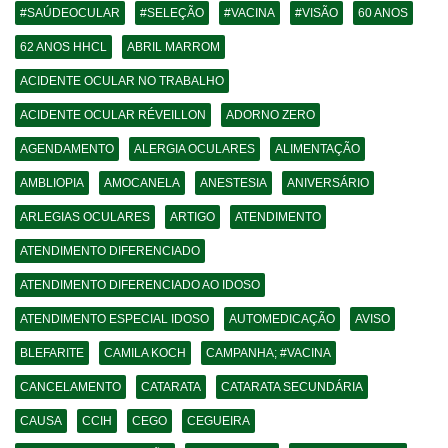
#SAÚDEOCULAR
#SELEÇÃO
#VACINA
#VISÃO
60 ANOS
62 ANOS HHCL
ABRIL MARROM
ACIDENTE OCULAR NO TRABALHO
ACIDENTE OCULAR RÉVEILLON
ADORNO ZERO
AGENDAMENTO
ALERGIA OCULARES
ALIMENTAÇÃO
AMBLIOPIA
AMOCANELA
ANESTESIA
ANIVERSÁRIO
ARLEGIAS OCULARES
ARTIGO
ATENDIMENTO
ATENDIMENTO DIFERENCIADO
ATENDIMENTO DIFERENCIADO AO IDOSO
ATENDIMENTO ESPECIAL IDOSO
AUTOMEDICAÇÃO
AVISO
BLEFARITE
CAMILA KOCH
CAMPANHA; #VACINA
CANCELAMENTO
CATARATA
CATARATA SECUNDÁRIA
CAUSA
CCIH
CEGO
CEGUEIRA