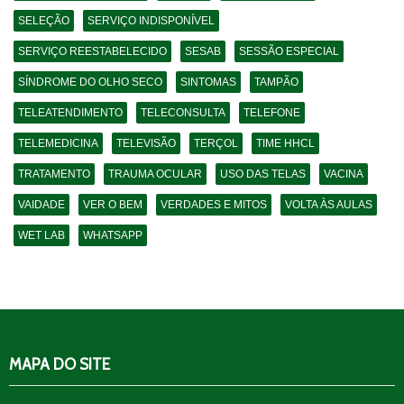
SELEÇÃO
SERVIÇO INDISPONÍVEL
SERVIÇO REESTABELECIDO
SESAB
SESSÃO ESPECIAL
SÍNDROME DO OLHO SECO
SINTOMAS
TAMPÃO
TELEATENDIMENTO
TELECONSULTA
TELEFONE
TELEMEDICINA
TELEVISÃO
TERÇOL
TIME HHCL
TRATAMENTO
TRAUMA OCULAR
USO DAS TELAS
VACINA
VAIDADE
VER O BEM
VERDADES E MITOS
VOLTA ÀS AULAS
WET LAB
WHATSAPP
MAPA DO SITE