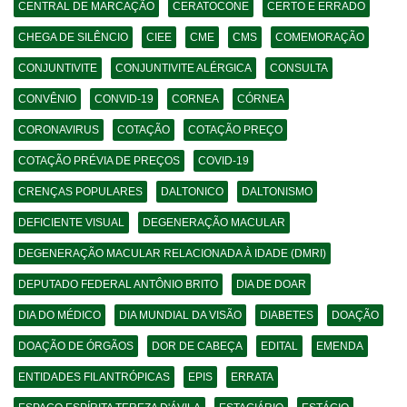
CENTRAL DE MARCAÇÃO
CERATOCONE
CERTO E ERRADO
CHEGA DE SILÊNCIO
CIEE
CME
CMS
COMEMORAÇÃO
CONJUNTIVITE
CONJUNTIVITE ALÉRGICA
CONSULTA
CONVÊNIO
CONVID-19
CORNEA
CÓRNEA
CORONAVIRUS
COTAÇÃO
COTAÇÃO PREÇO
COTAÇÃO PRÉVIA DE PREÇOS
COVID-19
CRENÇAS POPULARES
DALTONICO
DALTONISMO
DEFICIENTE VISUAL
DEGENERAÇÃO MACULAR
DEGENERAÇÃO MACULAR RELACIONADA À IDADE (DMRI)
DEPUTADO FEDERAL ANTÔNIO BRITO
DIA DE DOAR
DIA DO MÉDICO
DIA MUNDIAL DA VISÃO
DIABETES
DOAÇÃO
DOAÇÃO DE ÓRGÃOS
DOR DE CABEÇA
EDITAL
EMENDA
ENTIDADES FILANTRÓPICAS
EPIS
ERRATA