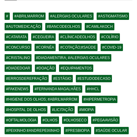
#
#ABRILMARROM
#ALERGIAS OCULARES
#ASTIGMATISMO
#AUTOMEDICAÇÃO
#BANCODEOLHOS
#CAMILAKOCH
#CATARATA
#CEGUEIRA
#CLÍNICADEOLHOS
#COLÍRIO
#CONCURSO
#CORNÉA
#COTAÇÃO;#SAÚDE
#COVID-19
#CRISTALINO
#DIADAMENTIRA; #ALERGIAS OCULARES
#DIADEDOAR
#DOAÇÃO
#EQUIPAMENTOS
#ERROSDEREFRAÇÃO
#ESTÁGIO
#ESTUDODECASO
#FAKENEWS
#FERNANDA MAGALHÃES
#HHCL
#HIGIENE DOS OLHOS; #ABRILMARROM
#HIPERMETROPIA
#HOSPITAL DE OLHOS
#LICITAÇÃO
#MIOPIA
#OFTALMOLOGIA
#OLHOS
#OLHOSECO
#PEGAAVISÃO
#PEIXINHO #ANDREPEIXINHO
#PRESBIOPIA
#SAÚDE OCULAR