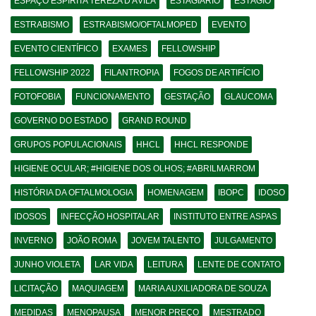
ESPAÇO ESPÍRITA TEREZA D'ÁVILA
ESTAGIÁRIO
ESTÁGIO
ESTRABISMO
ESTRABISMO/OFTALMOPED
EVENTO
EVENTO CIENTÍFICO
EXAMES
FELLOWSHIP
FELLOWSHIP 2022
FILANTROPIA
FOGOS DE ARTIFÍCIO
FOTOFOBIA
FUNCIONAMENTO
GESTAÇÃO
GLAUCOMA
GOVERNO DO ESTADO
GRAND ROUND
GRUPOS POPULACIONAIS
HHCL
HHCL RESPONDE
HIGIENE OCULAR; #HIGIENE DOS OLHOS; #ABRILMARROM
HISTÓRIA DA OFTALMOLOGIA
HOMENAGEM
IBOPC
IDOSO
IDOSOS
INFECÇÃO HOSPITALAR
INSTITUTO ENTRE ASPAS
INVERNO
JOÃO ROMA
JOVEM TALENTO
JULGAMENTO
JUNHO VIOLETA
LAR VIDA
LEITURA
LENTE DE CONTATO
LICITAÇÃO
MAQUIAGEM
MARIA AUXILIADORA DE SOUZA
MEDIDAS
MENOPAUSA
MENOR PREÇO
MESTRADO