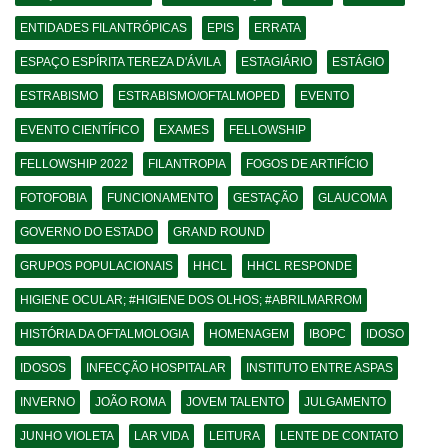
ENTIDADES FILANTRÓPICAS
EPIS
ERRATA
ESPAÇO ESPÍRITA TEREZA D'ÁVILA
ESTAGIÁRIO
ESTÁGIO
ESTRABISMO
ESTRABISMO/OFTALMOPED
EVENTO
EVENTO CIENTÍFICO
EXAMES
FELLOWSHIP
FELLOWSHIP 2022
FILANTROPIA
FOGOS DE ARTIFÍCIO
FOTOFOBIA
FUNCIONAMENTO
GESTAÇÃO
GLAUCOMA
GOVERNO DO ESTADO
GRAND ROUND
GRUPOS POPULACIONAIS
HHCL
HHCL RESPONDE
HIGIENE OCULAR; #HIGIENE DOS OLHOS; #ABRILMARROM
HISTÓRIA DA OFTALMOLOGIA
HOMENAGEM
IBOPC
IDOSO
IDOSOS
INFECÇÃO HOSPITALAR
INSTITUTO ENTRE ASPAS
INVERNO
JOÃO ROMA
JOVEM TALENTO
JULGAMENTO
JUNHO VIOLETA
LAR VIDA
LEITURA
LENTE DE CONTATO