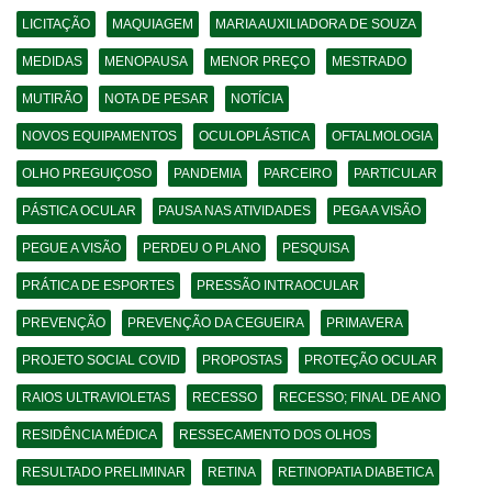
LICITAÇÃO
MAQUIAGEM
MARIA AUXILIADORA DE SOUZA
MEDIDAS
MENOPAUSA
MENOR PREÇO
MESTRADO
MUTIRÃO
NOTA DE PESAR
NOTÍCIA
NOVOS EQUIPAMENTOS
OCULOPLÁSTICA
OFTALMOLOGIA
OLHO PREGUIÇOSO
PANDEMIA
PARCEIRO
PARTICULAR
PÁSTICA OCULAR
PAUSA NAS ATIVIDADES
PEGA A VISÃO
PEGUE A VISÃO
PERDEU O PLANO
PESQUISA
PRÁTICA DE ESPORTES
PRESSÃO INTRAOCULAR
PREVENÇÃO
PREVENÇÃO DA CEGUEIRA
PRIMAVERA
PROJETO SOCIAL COVID
PROPOSTAS
PROTEÇÃO OCULAR
RAIOS ULTRAVIOLETAS
RECESSO
RECESSO; FINAL DE ANO
RESIDÊNCIA MÉDICA
RESSECAMENTO DOS OLHOS
RESULTADO PRELIMINAR
RETINA
RETINOPATIA DIABETICA