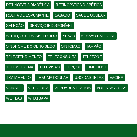
RETINOPATIA DIABÉTICA
RETINOPATICA DIABÉTICA
ROLHA DE ESPUMANTE
SÁBADO
SAÚDE OCULAR
SELEÇÃO
SERVIÇO INDISPONÍVEL
SERVIÇO REESTABELECIDO
SESAB
SESSÃO ESPECIAL
SÍNDROME DO OLHO SECO
SINTOMAS
TAMPÃO
TELEATENDIMENTO
TELECONSULTA
TELEFONE
TELEMEDICINA
TELEVISÃO
TERÇOL
TIME HHCL
TRATAMENTO
TRAUMA OCULAR
USO DAS TELAS
VACINA
VAIDADE
VER O BEM
VERDADES E MITOS
VOLTA ÀS AULAS
WET LAB
WHATSAPP