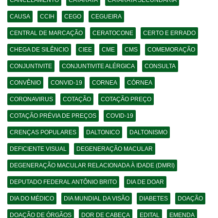
CANCELAMENTO
CATARATA
CATARATA SECUNDÁRIA
CAUSA
CCIH
CEGO
CEGUEIRA
CENTRAL DE MARCAÇÃO
CERATOCONE
CERTO E ERRADO
CHEGA DE SILÊNCIO
CIEE
CME
CMS
COMEMORAÇÃO
CONJUNTIVITE
CONJUNTIVITE ALÉRGICA
CONSULTA
CONVÊNIO
CONVID-19
CORNEA
CÓRNEA
CORONAVIRUS
COTAÇÃO
COTAÇÃO PREÇO
COTAÇÃO PRÉVIA DE PREÇOS
COVID-19
CRENÇAS POPULARES
DALTONICO
DALTONISMO
DEFICIENTE VISUAL
DEGENERAÇÃO MACULAR
DEGENERAÇÃO MACULAR RELACIONADA À IDADE (DMRI)
DEPUTADO FEDERAL ANTÔNIO BRITO
DIA DE DOAR
DIA DO MÉDICO
DIA MUNDIAL DA VISÃO
DIABETES
DOAÇÃO
DOAÇÃO DE ÓRGÃOS
DOR DE CABEÇA
EDITAL
EMENDA