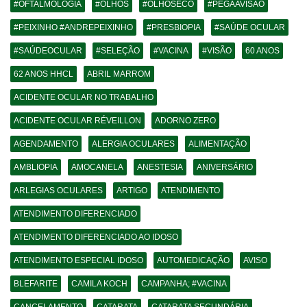
#OFTALMOLOGIA
#OLHOS
#OLHOSECO
#PEGAAVISÃO
#PEIXINHO #ANDREPEIXINHO
#PRESBIOPIA
#SAÚDE OCULAR
#SAÚDEOCULAR
#SELEÇÃO
#VACINA
#VISÃO
60 ANOS
62 ANOS HHCL
ABRIL MARROM
ACIDENTE OCULAR NO TRABALHO
ACIDENTE OCULAR RÉVEILLON
ADORNO ZERO
AGENDAMENTO
ALERGIA OCULARES
ALIMENTAÇÃO
AMBLIOPIA
AMOCANELA
ANESTESIA
ANIVERSÁRIO
ARLEGIAS OCULARES
ARTIGO
ATENDIMENTO
ATENDIMENTO DIFERENCIADO
ATENDIMENTO DIFERENCIADO AO IDOSO
ATENDIMENTO ESPECIAL IDOSO
AUTOMEDICAÇÃO
AVISO
BLEFARITE
CAMILA KOCH
CAMPANHA; #VACINA