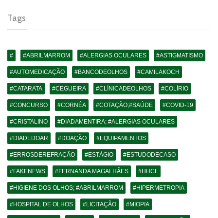
Tags
#
#ABRILMARROM
#ALERGIAS OCULARES
#ASTIGMATISMO
#AUTOMEDICAÇÃO
#BANCODEOLHOS
#CAMILAKOCH
#CATARATA
#CEGUEIRA
#CLÍNICADEOLHOS
#COLÍRIO
#CONCURSO
#CORNÉA
#COTAÇÃO;#SAÚDE
#COVID-19
#CRISTALINO
#DIADAMENTIRA; #ALERGIAS OCULARES
#DIADEDOAR
#DOAÇÃO
#EQUIPAMENTOS
#ERROSDEREFRAÇÃO
#ESTÁGIO
#ESTUDODECASO
#FAKENEWS
#FERNANDA MAGALHÃES
#HHCL
#HIGIENE DOS OLHOS; #ABRILMARROM
#HIPERMETROPIA
#HOSPITAL DE OLHOS
#LICITAÇÃO
#MIOPIA