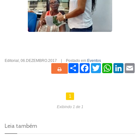
Editorial
,
06.DEZEMBRO.2017
|
Postado em
Eventos
Share
Facebook
Twitter
WhatsApp
Linked
Em
1
Exibindo 1 de 1
Leia também