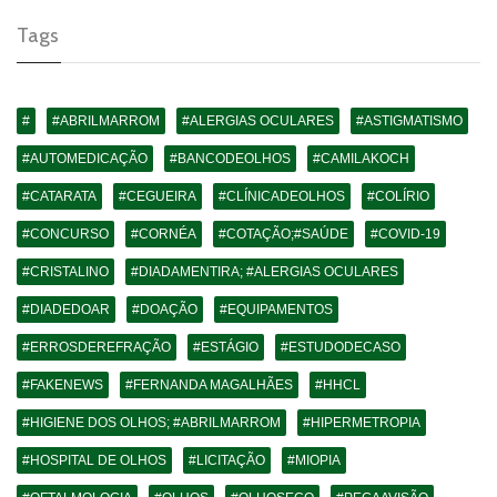
Tags
#
#ABRILMARROM
#ALERGIAS OCULARES
#ASTIGMATISMO
#AUTOMEDICAÇÃO
#BANCODEOLHOS
#CAMILAKOCH
#CATARATA
#CEGUEIRA
#CLÍNICADEOLHOS
#COLÍRIO
#CONCURSO
#CORNÉA
#COTAÇÃO;#SAÚDE
#COVID-19
#CRISTALINO
#DIADAMENTIRA; #ALERGIAS OCULARES
#DIADEDOAR
#DOAÇÃO
#EQUIPAMENTOS
#ERROSDEREFRAÇÃO
#ESTÁGIO
#ESTUDODECASO
#FAKENEWS
#FERNANDA MAGALHÃES
#HHCL
#HIGIENE DOS OLHOS; #ABRILMARROM
#HIPERMETROPIA
#HOSPITAL DE OLHOS
#LICITAÇÃO
#MIOPIA