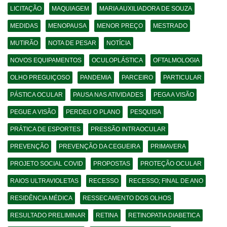
LICITAÇÃO
MAQUIAGEM
MARIA AUXILIADORA DE SOUZA
MEDIDAS
MENOPAUSA
MENOR PREÇO
MESTRADO
MUTIRÃO
NOTA DE PESAR
NOTÍCIA
NOVOS EQUIPAMENTOS
OCULOPLÁSTICA
OFTALMOLOGIA
OLHO PREGUIÇOSO
PANDEMIA
PARCEIRO
PARTICULAR
PÁSTICA OCULAR
PAUSA NAS ATIVIDADES
PEGA A VISÃO
PEGUE A VISÃO
PERDEU O PLANO
PESQUISA
PRÁTICA DE ESPORTES
PRESSÃO INTRAOCULAR
PREVENÇÃO
PREVENÇÃO DA CEGUEIRA
PRIMAVERA
PROJETO SOCIAL COVID
PROPOSTAS
PROTEÇÃO OCULAR
RAIOS ULTRAVIOLETAS
RECESSO
RECESSO; FINAL DE ANO
RESIDÊNCIA MÉDICA
RESSECAMENTO DOS OLHOS
RESULTADO PRELIMINAR
RETINA
RETINOPATIA DIABETICA