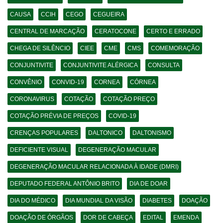
CAUSA
CCIH
CEGO
CEGUEIRA
CENTRAL DE MARCAÇÃO
CERATOCONE
CERTO E ERRADO
CHEGA DE SILÊNCIO
CIEE
CME
CMS
COMEMORAÇÃO
CONJUNTIVITE
CONJUNTIVITE ALÉRGICA
CONSULTA
CONVÊNIO
CONVID-19
CORNEA
CÓRNEA
CORONAVIRUS
COTAÇÃO
COTAÇÃO PREÇO
COTAÇÃO PRÉVIA DE PREÇOS
COVID-19
CRENÇAS POPULARES
DALTONICO
DALTONISMO
DEFICIENTE VISUAL
DEGENERAÇÃO MACULAR
DEGENERAÇÃO MACULAR RELACIONADA À IDADE (DMRI)
DEPUTADO FEDERAL ANTÔNIO BRITO
DIA DE DOAR
DIA DO MÉDICO
DIA MUNDIAL DA VISÃO
DIABETES
DOAÇÃO
DOAÇÃO DE ÓRGÃOS
DOR DE CABEÇA
EDITAL
EMENDA