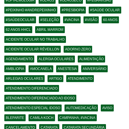
#OFTALMOLOGIA
#OLHOS
#OLHOSECO
#PEGAAVISÃO
#PEIXINHO #ANDREPEIXINHO
#PRESBIOPIA
#SAÚDE OCULAR
#SAÚDEOCULAR
#SELEÇÃO
#VACINA
#VISÃO
60 ANOS
62 ANOS HHCL
ABRIL MARROM
ACIDENTE OCULAR NO TRABALHO
ACIDENTE OCULAR RÉVEILLON
ADORNO ZERO
AGENDAMENTO
ALERGIA OCULARES
ALIMENTAÇÃO
AMBLIOPIA
AMOCANELA
ANESTESIA
ANIVERSÁRIO
ARLEGIAS OCULARES
ARTIGO
ATENDIMENTO
ATENDIMENTO DIFERENCIADO
ATENDIMENTO DIFERENCIADO AO IDOSO
ATENDIMENTO ESPECIAL IDOSO
AUTOMEDICAÇÃO
AVISO
BLEFARITE
CAMILA KOCH
CAMPANHA; #VACINA
CANCELAMENTO
CATARATA
CATARATA SECUNDÁRIA