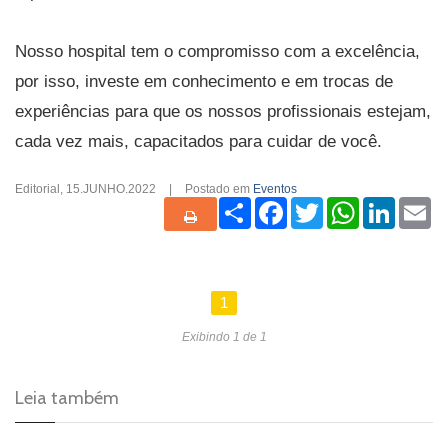
Nosso hospital tem o compromisso com a excelência,
por isso, investe em conhecimento e em trocas de
experiências para que os nossos profissionais estejam,
cada vez mais, capacitados para cuidar de você.
Editorial
,
15.JUNHO.2022
|
Postado em
Eventos
Share
Facebook
Twitter
WhatsApp
Linked
Em
1
Exibindo 1 de 1
Leia também