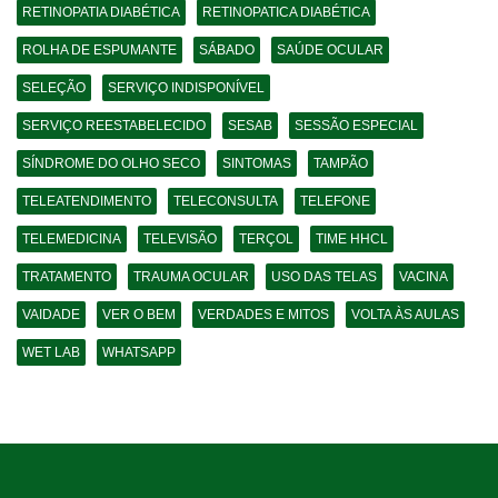
RETINOPATIA DIABÉTICA
RETINOPATICA DIABÉTICA
ROLHA DE ESPUMANTE
SÁBADO
SAÚDE OCULAR
SELEÇÃO
SERVIÇO INDISPONÍVEL
SERVIÇO REESTABELECIDO
SESAB
SESSÃO ESPECIAL
SÍNDROME DO OLHO SECO
SINTOMAS
TAMPÃO
TELEATENDIMENTO
TELECONSULTA
TELEFONE
TELEMEDICINA
TELEVISÃO
TERÇOL
TIME HHCL
TRATAMENTO
TRAUMA OCULAR
USO DAS TELAS
VACINA
VAIDADE
VER O BEM
VERDADES E MITOS
VOLTA ÀS AULAS
WET LAB
WHATSAPP