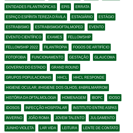
ENTIDADES FILANTRÓPICAS
EPIS
ERRATA
ESPAÇO ESPÍRITA TEREZA D'ÁVILA
ESTAGIÁRIO
ESTÁGIO
ESTRABISMO
ESTRABISMO/OFTALMOPED
EVENTO
EVENTO CIENTÍFICO
EXAMES
FELLOWSHIP
FELLOWSHIP 2022
FILANTROPIA
FOGOS DE ARTIFÍCIO
FOTOFOBIA
FUNCIONAMENTO
GESTAÇÃO
GLAUCOMA
GOVERNO DO ESTADO
GRAND ROUND
GRUPOS POPULACIONAIS
HHCL
HHCL RESPONDE
HIGIENE OCULAR; #HIGIENE DOS OLHOS; #ABRILMARROM
HISTÓRIA DA OFTALMOLOGIA
HOMENAGEM
IBOPC
IDOSO
IDOSOS
INFECÇÃO HOSPITALAR
INSTITUTO ENTRE ASPAS
INVERNO
JOÃO ROMA
JOVEM TALENTO
JULGAMENTO
JUNHO VIOLETA
LAR VIDA
LEITURA
LENTE DE CONTATO