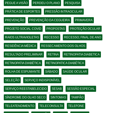
PEGUE A VISÃO
PERDEU O PLANO
PESQUISA
PRÁTICA DE ESPORTES
PRESSÃO INTRAOCULAR
PREVENÇÃO
PREVENÇÃO DA CEGUEIRA
PRIMAVERA
PROJETO SOCIAL COVID
PROPOSTAS
PROTEÇÃO OCULAR
RAIOS ULTRAVIOLETAS
RECESSO
RECESSO; FINAL DE ANO
RESIDÊNCIA MÉDICA
RESSECAMENTO DOS OLHOS
RESULTADO PRELIMINAR
RETINA
RETINOPATIA DIABETICA
RETINOPATIA DIABÉTICA
RETINOPATICA DIABÉTICA
ROLHA DE ESPUMANTE
SÁBADO
SAÚDE OCULAR
SELEÇÃO
SERVIÇO INDISPONÍVEL
SERVIÇO REESTABELECIDO
SESAB
SESSÃO ESPECIAL
SÍNDROME DO OLHO SECO
SINTOMAS
TAMPÃO
TELEATENDIMENTO
TELECONSULTA
TELEFONE