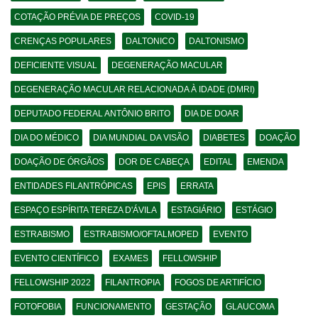
COTAÇÃO PRÉVIA DE PREÇOS
COVID-19
CRENÇAS POPULARES
DALTONICO
DALTONISMO
DEFICIENTE VISUAL
DEGENERAÇÃO MACULAR
DEGENERAÇÃO MACULAR RELACIONADA À IDADE (DMRI)
DEPUTADO FEDERAL ANTÔNIO BRITO
DIA DE DOAR
DIA DO MÉDICO
DIA MUNDIAL DA VISÃO
DIABETES
DOAÇÃO
DOAÇÃO DE ÓRGÃOS
DOR DE CABEÇA
EDITAL
EMENDA
ENTIDADES FILANTRÓPICAS
EPIS
ERRATA
ESPAÇO ESPÍRITA TEREZA D'ÁVILA
ESTAGIÁRIO
ESTÁGIO
ESTRABISMO
ESTRABISMO/OFTALMOPED
EVENTO
EVENTO CIENTÍFICO
EXAMES
FELLOWSHIP
FELLOWSHIP 2022
FILANTROPIA
FOGOS DE ARTIFÍCIO
FOTOFOBIA
FUNCIONAMENTO
GESTAÇÃO
GLAUCOMA