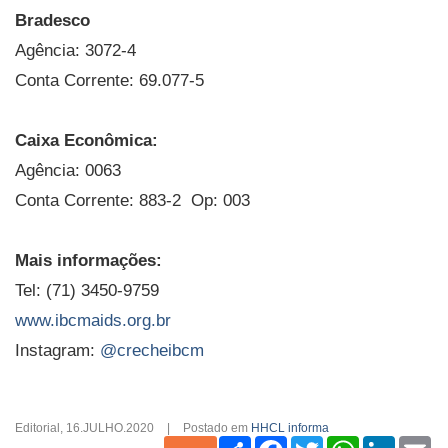
Bradesco
Agência: 3072-4
Conta Corrente: 69.077-5
Caixa Econômica:
Agência: 0063
Conta Corrente: 883-2 Op: 003
Mais informações:
Tel: (71) 3450-9759
www.ibcmaids.org.br
Instagram:
@crecheibcm
Editorial
,
16.JULHO.2020
|
Postado em
HHCL informa
Share
Facebook
Twitter
WhatsApp
Linked
Em