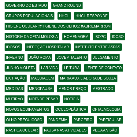
GOVERNO DO ESTADO
GRAND ROUND
GRUPOS POPULACIONAIS
HHCL
HHCL RESPONDE
HIGIENE OCULAR; #HIGIENE DOS OLHOS; #ABRILMARROM
HISTÓRIA DA OFTALMOLOGIA
HOMENAGEM
IBOPC
IDOSO
IDOSOS
INFECÇÃO HOSPITALAR
INSTITUTO ENTRE ASPAS
INVERNO
JOÃO ROMA
JOVEM TALENTO
JULGAMENTO
JUNHO VIOLETA
LAR VIDA
LEITURA
LENTE DE CONTATO
LICITAÇÃO
MAQUIAGEM
MARIA AUXILIADORA DE SOUZA
MEDIDAS
MENOPAUSA
MENOR PREÇO
MESTRADO
MUTIRÃO
NOTA DE PESAR
NOTÍCIA
NOVOS EQUIPAMENTOS
OCULOPLÁSTICA
OFTALMOLOGIA
OLHO PREGUIÇOSO
PANDEMIA
PARCEIRO
PARTICULAR
PÁSTICA OCULAR
PAUSA NAS ATIVIDADES
PEGA A VISÃO