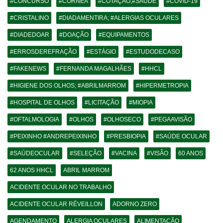
#CONCURSO
#CORNÉA
#COTAÇÃO;#SAÚDE
#COVID-19
#CRISTALINO
#DIADAMENTIRA; #ALERGIAS OCULARES
#DIADEDOAR
#DOAÇÃO
#EQUIPAMENTOS
#ERROSDEREFRAÇÃO
#ESTÁGIO
#ESTUDODECASO
#FAKENEWS
#FERNANDA MAGALHÃES
#HHCL
#HIGIENE DOS OLHOS; #ABRILMARROM
#HIPERMETROPIA
#HOSPITAL DE OLHOS
#LICITAÇÃO
#MIOPIA
#OFTALMOLOGIA
#OLHOS
#OLHOSECO
#PEGAAVISÃO
#PEIXINHO #ANDREPEIXINHO
#PRESBIOPIA
#SAÚDE OCULAR
#SAÚDEOCULAR
#SELEÇÃO
#VACINA
#VISÃO
60 ANOS
62 ANOS HHCL
ABRIL MARROM
ACIDENTE OCULAR NO TRABALHO
ACIDENTE OCULAR RÉVEILLON
ADORNO ZERO
AGENDAMENTO
ALERGIA OCULARES
ALIMENTAÇÃO