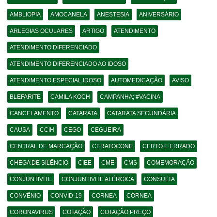
AMBLIOPIA
AMOCANELA
ANESTESIA
ANIVERSÁRIO
ARLEGIAS OCULARES
ARTIGO
ATENDIMENTO
ATENDIMENTO DIFERENCIADO
ATENDIMENTO DIFERENCIADO AO IDOSO
ATENDIMENTO ESPECIAL IDOSO
AUTOMEDICAÇÃO
AVISO
BLEFARITE
CAMILA KOCH
CAMPANHA; #VACINA
CANCELAMENTO
CATARATA
CATARATA SECUNDÁRIA
CAUSA
CCIH
CEGO
CEGUEIRA
CENTRAL DE MARCAÇÃO
CERATOCONE
CERTO E ERRADO
CHEGA DE SILÊNCIO
CIEE
CME
CMS
COMEMORAÇÃO
CONJUNTIVITE
CONJUNTIVITE ALÉRGICA
CONSULTA
CONVÊNIO
CONVID-19
CORNEA
CÓRNEA
CORONAVIRUS
COTAÇÃO
COTAÇÃO PREÇO