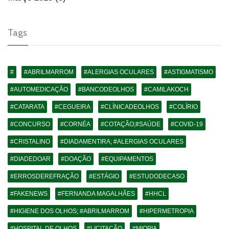
Tags
#
#ABRILMARROM
#ALERGIAS OCULARES
#ASTIGMATISMO
#AUTOMEDICAÇÃO
#BANCODEOLHOS
#CAMILAKOCH
#CATARATA
#CEGUEIRA
#CLÍNICADEOLHOS
#COLÍRIO
#CONCURSO
#CORNÉA
#COTAÇÃO;#SAÚDE
#COVID-19
#CRISTALINO
#DIADAMENTIRA; #ALERGIAS OCULARES
#DIADEDOAR
#DOAÇÃO
#EQUIPAMENTOS
#ERROSDEREFRAÇÃO
#ESTÁGIO
#ESTUDODECASO
#FAKENEWS
#FERNANDA MAGALHÃES
#HHCL
#HIGIENE DOS OLHOS; #ABRILMARROM
#HIPERMETROPIA
#HOSPITAL DE OLHOS
#LICITAÇÃO
#MIOPIA