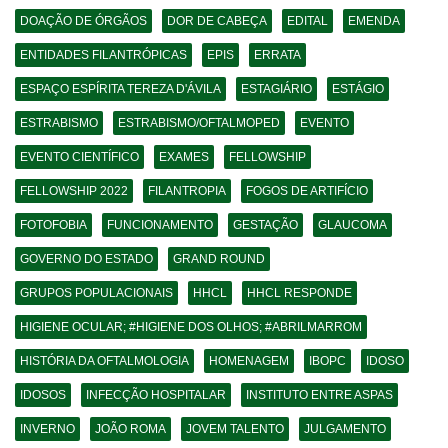
DOAÇÃO DE ÓRGÃOS
DOR DE CABEÇA
EDITAL
EMENDA
ENTIDADES FILANTRÓPICAS
EPIS
ERRATA
ESPAÇO ESPÍRITA TEREZA D'ÁVILA
ESTAGIÁRIO
ESTÁGIO
ESTRABISMO
ESTRABISMO/OFTALMOPED
EVENTO
EVENTO CIENTÍFICO
EXAMES
FELLOWSHIP
FELLOWSHIP 2022
FILANTROPIA
FOGOS DE ARTIFÍCIO
FOTOFOBIA
FUNCIONAMENTO
GESTAÇÃO
GLAUCOMA
GOVERNO DO ESTADO
GRAND ROUND
GRUPOS POPULACIONAIS
HHCL
HHCL RESPONDE
HIGIENE OCULAR; #HIGIENE DOS OLHOS; #ABRILMARROM
HISTÓRIA DA OFTALMOLOGIA
HOMENAGEM
IBOPC
IDOSO
IDOSOS
INFECÇÃO HOSPITALAR
INSTITUTO ENTRE ASPAS
INVERNO
JOÃO ROMA
JOVEM TALENTO
JULGAMENTO