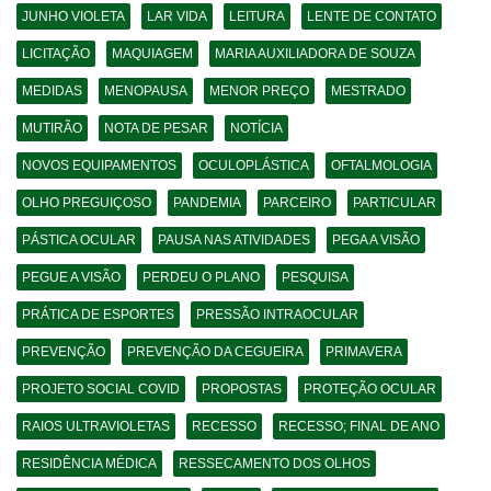
JUNHO VIOLETA
LAR VIDA
LEITURA
LENTE DE CONTATO
LICITAÇÃO
MAQUIAGEM
MARIA AUXILIADORA DE SOUZA
MEDIDAS
MENOPAUSA
MENOR PREÇO
MESTRADO
MUTIRÃO
NOTA DE PESAR
NOTÍCIA
NOVOS EQUIPAMENTOS
OCULOPLÁSTICA
OFTALMOLOGIA
OLHO PREGUIÇOSO
PANDEMIA
PARCEIRO
PARTICULAR
PÁSTICA OCULAR
PAUSA NAS ATIVIDADES
PEGA A VISÃO
PEGUE A VISÃO
PERDEU O PLANO
PESQUISA
PRÁTICA DE ESPORTES
PRESSÃO INTRAOCULAR
PREVENÇÃO
PREVENÇÃO DA CEGUEIRA
PRIMAVERA
PROJETO SOCIAL COVID
PROPOSTAS
PROTEÇÃO OCULAR
RAIOS ULTRAVIOLETAS
RECESSO
RECESSO; FINAL DE ANO
RESIDÊNCIA MÉDICA
RESSECAMENTO DOS OLHOS