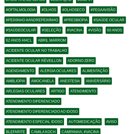
#OFTALMOLOGIA
#OLHOS
#OLHOSECO
#PEGAAVISÃO
#PEIXINHO #ANDREPEIXINHO
#PRESBIOPIA
#SAÚDE OCULAR
#SAÚDEOCULAR
#SELEÇÃO
#VACINA
#VISÃO
60 ANOS
62 ANOS HHCL
ABRIL MARROM
ACIDENTE OCULAR NO TRABALHO
ACIDENTE OCULAR RÉVEILLON
ADORNO ZERO
AGENDAMENTO
ALERGIA OCULARES
ALIMENTAÇÃO
AMBLIOPIA
AMOCANELA
ANESTESIA
ANIVERSÁRIO
ARLEGIAS OCULARES
ARTIGO
ATENDIMENTO
ATENDIMENTO DIFERENCIADO
ATENDIMENTO DIFERENCIADO AO IDOSO
ATENDIMENTO ESPECIAL IDOSO
AUTOMEDICAÇÃO
AVISO
BLEFARITE
CAMILA KOCH
CAMPANHA; #VACINA