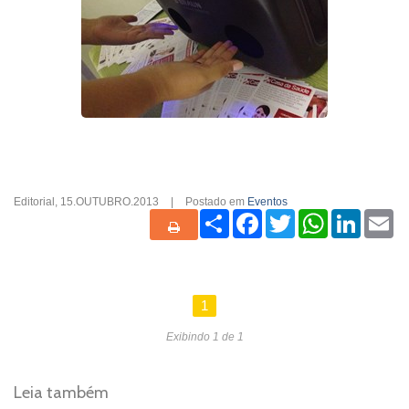
Editorial
,
15.OUTUBRO.2013
|
Postado em
Eventos
Share
Facebook
Twitter
WhatsApp
Linked
Em
1
Exibindo 1 de 1
Leia também