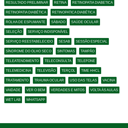
RESULTADO PRELIMINAR
RETINA
RETINOPATIA DIABETICA
RETINOPATIA DIABÉTICA
RETINOPATICA DIABÉTICA
ROLHA DE ESPUMANTE
SÁBADO
SAÚDE OCULAR
SELEÇÃO
SERVIÇO INDISPONÍVEL
SERVIÇO REESTABELECIDO
SESAB
SESSÃO ESPECIAL
SÍNDROME DO OLHO SECO
SINTOMAS
TAMPÃO
TELEATENDIMENTO
TELECONSULTA
TELEFONE
TELEMEDICINA
TELEVISÃO
TERÇOL
TIME HHCL
TRATAMENTO
TRAUMA OCULAR
USO DAS TELAS
VACINA
VAIDADE
VER O BEM
VERDADES E MITOS
VOLTA ÀS AULAS
WET LAB
WHATSAPP