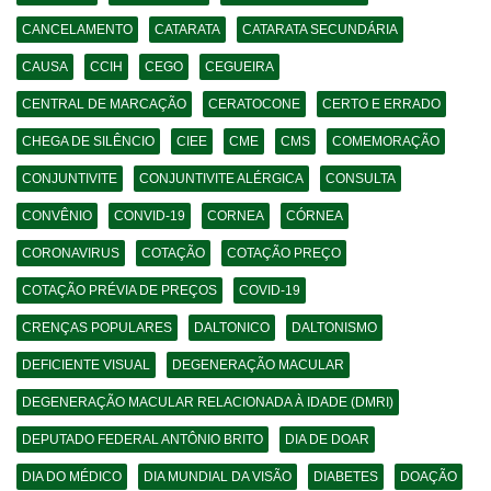
CANCELAMENTO
CATARATA
CATARATA SECUNDÁRIA
CAUSA
CCIH
CEGO
CEGUEIRA
CENTRAL DE MARCAÇÃO
CERATOCONE
CERTO E ERRADO
CHEGA DE SILÊNCIO
CIEE
CME
CMS
COMEMORAÇÃO
CONJUNTIVITE
CONJUNTIVITE ALÉRGICA
CONSULTA
CONVÊNIO
CONVID-19
CORNEA
CÓRNEA
CORONAVIRUS
COTAÇÃO
COTAÇÃO PREÇO
COTAÇÃO PRÉVIA DE PREÇOS
COVID-19
CRENÇAS POPULARES
DALTONICO
DALTONISMO
DEFICIENTE VISUAL
DEGENERAÇÃO MACULAR
DEGENERAÇÃO MACULAR RELACIONADA À IDADE (DMRI)
DEPUTADO FEDERAL ANTÔNIO BRITO
DIA DE DOAR
DIA DO MÉDICO
DIA MUNDIAL DA VISÃO
DIABETES
DOAÇÃO