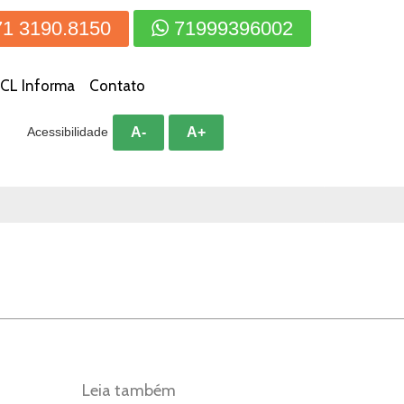
71 3190.8150
71999396002
CL Informa
Contato
A-
A+
Acessibilidade
Leia também