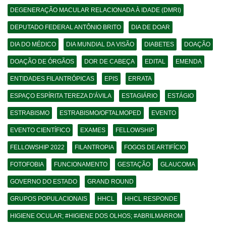
DEGENERAÇÃO MACULAR RELACIONADA À IDADE (DMRI)
DEPUTADO FEDERAL ANTÔNIO BRITO
DIA DE DOAR
DIA DO MÉDICO
DIA MUNDIAL DA VISÃO
DIABETES
DOAÇÃO
DOAÇÃO DE ÓRGÃOS
DOR DE CABEÇA
EDITAL
EMENDA
ENTIDADES FILANTRÓPICAS
EPIS
ERRATA
ESPAÇO ESPÍRITA TEREZA D'ÁVILA
ESTAGIÁRIO
ESTÁGIO
ESTRABISMO
ESTRABISMO/OFTALMOPED
EVENTO
EVENTO CIENTÍFICO
EXAMES
FELLOWSHIP
FELLOWSHIP 2022
FILANTROPIA
FOGOS DE ARTIFÍCIO
FOTOFOBIA
FUNCIONAMENTO
GESTAÇÃO
GLAUCOMA
GOVERNO DO ESTADO
GRAND ROUND
GRUPOS POPULACIONAIS
HHCL
HHCL RESPONDE
HIGIENE OCULAR; #HIGIENE DOS OLHOS; #ABRILMARROM