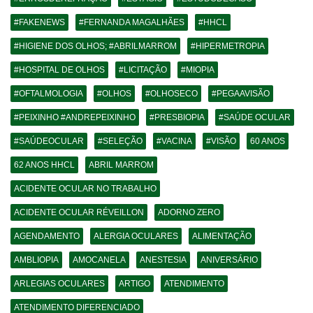
#FAKENEWS
#FERNANDA MAGALHÃES
#HHCL
#HIGIENE DOS OLHOS; #ABRILMARROM
#HIPERMETROPIA
#HOSPITAL DE OLHOS
#LICITAÇÃO
#MIOPIA
#OFTALMOLOGIA
#OLHOS
#OLHOSECO
#PEGAAVISÃO
#PEIXINHO #ANDREPEIXINHO
#PRESBIOPIA
#SAÚDE OCULAR
#SAÚDEOCULAR
#SELEÇÃO
#VACINA
#VISÃO
60 ANOS
62 ANOS HHCL
ABRIL MARROM
ACIDENTE OCULAR NO TRABALHO
ACIDENTE OCULAR RÉVEILLON
ADORNO ZERO
AGENDAMENTO
ALERGIA OCULARES
ALIMENTAÇÃO
AMBLIOPIA
AMOCANELA
ANESTESIA
ANIVERSÁRIO
ARLEGIAS OCULARES
ARTIGO
ATENDIMENTO
ATENDIMENTO DIFERENCIADO