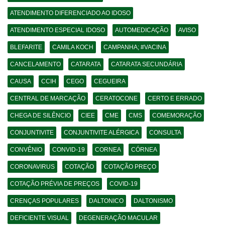
ATENDIMENTO DIFERENCIADO AO IDOSO
ATENDIMENTO ESPECIAL IDOSO
AUTOMEDICAÇÃO
AVISO
BLEFARITE
CAMILA KOCH
CAMPANHA; #VACINA
CANCELAMENTO
CATARATA
CATARATA SECUNDÁRIA
CAUSA
CCIH
CEGO
CEGUEIRA
CENTRAL DE MARCAÇÃO
CERATOCONE
CERTO E ERRADO
CHEGA DE SILÊNCIO
CIEE
CME
CMS
COMEMORAÇÃO
CONJUNTIVITE
CONJUNTIVITE ALÉRGICA
CONSULTA
CONVÊNIO
CONVID-19
CORNEA
CÓRNEA
CORONAVIRUS
COTAÇÃO
COTAÇÃO PREÇO
COTAÇÃO PRÉVIA DE PREÇOS
COVID-19
CRENÇAS POPULARES
DALTONICO
DALTONISMO
DEFICIENTE VISUAL
DEGENERAÇÃO MACULAR