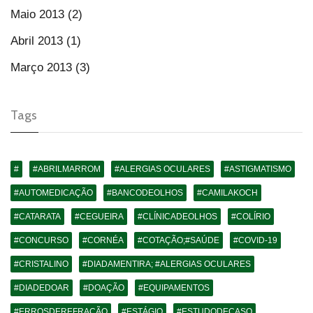
Maio 2013 (2)
Abril 2013 (1)
Março 2013 (3)
Tags
#
#ABRILMARROM
#ALERGIAS OCULARES
#ASTIGMATISMO
#AUTOMEDICAÇÃO
#BANCODEOLHOS
#CAMILAKOCH
#CATARATA
#CEGUEIRA
#CLÍNICADEOLHOS
#COLÍRIO
#CONCURSO
#CORNÉA
#COTAÇÃO;#SAÚDE
#COVID-19
#CRISTALINO
#DIADAMENTIRA; #ALERGIAS OCULARES
#DIADEDOAR
#DOAÇÃO
#EQUIPAMENTOS
#ERROSDEREFRAÇÃO
#ESTÁGIO
#ESTUDODECASO