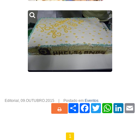
Editorial
,
09.OUTUBRO.2015
|
Postado em
Eventos
Share
Facebook
Twitter
WhatsApp
Linked
Em
1