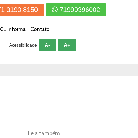
71 3190.8150
71999396002
CL Informa
Contato
A-
A+
Acessibilidade
Leia também