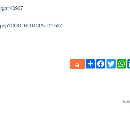
rtigo=40927
cia.php?COD_NOTICIA=121537
Share
Facebook
Twitte
W
Exib