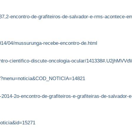
537,2-encontro-de-grafiteiros-de-salvador-e-rms-acontece-e
/2014/04/mussurunga-recebe-encontro-de.html
ontro-cientifico-discute-oncologia-ocular/141338#.U2jhMVV
php?menu=noticia&COD_NOTICIA=14821
-2014-2o-encontro-de-grafiteiros-e-grafiteiras-de-salvador-e
noticia&id=15271