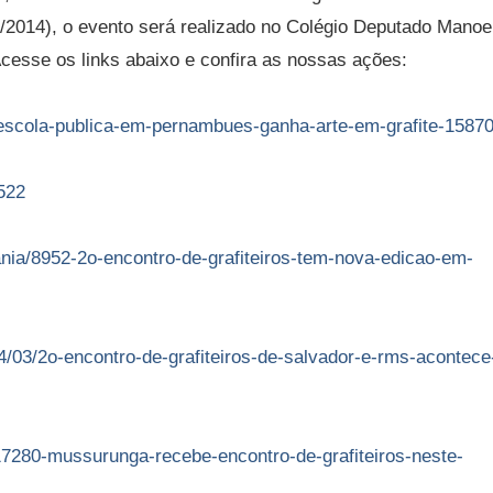
2014), o evento será realizado no Colégio Deputado Manoe
cesse os links abaixo e confira as nossas ações:
as/escola-publica-em-pernambues-ganha-arte-em-grafite-1587
522
ania/8952-2o-encontro-de-grafiteiros-tem-nova-edicao-em-
4/03/2o-encontro-de-grafiteiros-de-salvador-e-rms-acontec
/17280-mussurunga-recebe-encontro-de-grafiteiros-neste-