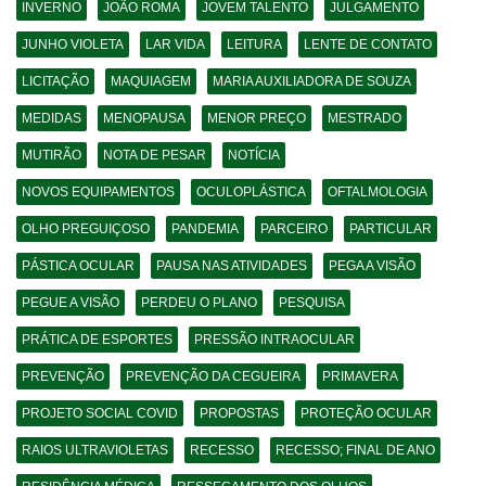
INVERNO
JOÃO ROMA
JOVEM TALENTO
JULGAMENTO
JUNHO VIOLETA
LAR VIDA
LEITURA
LENTE DE CONTATO
LICITAÇÃO
MAQUIAGEM
MARIA AUXILIADORA DE SOUZA
MEDIDAS
MENOPAUSA
MENOR PREÇO
MESTRADO
MUTIRÃO
NOTA DE PESAR
NOTÍCIA
NOVOS EQUIPAMENTOS
OCULOPLÁSTICA
OFTALMOLOGIA
OLHO PREGUIÇOSO
PANDEMIA
PARCEIRO
PARTICULAR
PÁSTICA OCULAR
PAUSA NAS ATIVIDADES
PEGA A VISÃO
PEGUE A VISÃO
PERDEU O PLANO
PESQUISA
PRÁTICA DE ESPORTES
PRESSÃO INTRAOCULAR
PREVENÇÃO
PREVENÇÃO DA CEGUEIRA
PRIMAVERA
PROJETO SOCIAL COVID
PROPOSTAS
PROTEÇÃO OCULAR
RAIOS ULTRAVIOLETAS
RECESSO
RECESSO; FINAL DE ANO