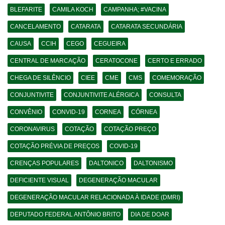
BLEFARITE
CAMILA KOCH
CAMPANHA; #VACINA
CANCELAMENTO
CATARATA
CATARATA SECUNDÁRIA
CAUSA
CCIH
CEGO
CEGUEIRA
CENTRAL DE MARCAÇÃO
CERATOCONE
CERTO E ERRADO
CHEGA DE SILÊNCIO
CIEE
CME
CMS
COMEMORAÇÃO
CONJUNTIVITE
CONJUNTIVITE ALÉRGICA
CONSULTA
CONVÊNIO
CONVID-19
CORNEA
CÓRNEA
CORONAVIRUS
COTAÇÃO
COTAÇÃO PREÇO
COTAÇÃO PRÉVIA DE PREÇOS
COVID-19
CRENÇAS POPULARES
DALTONICO
DALTONISMO
DEFICIENTE VISUAL
DEGENERAÇÃO MACULAR
DEGENERAÇÃO MACULAR RELACIONADA À IDADE (DMRI)
DEPUTADO FEDERAL ANTÔNIO BRITO
DIA DE DOAR