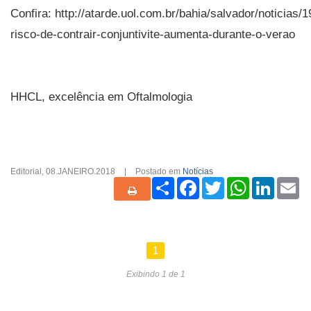
Confira: http://atarde.uol.com.br/bahia/salvador/noticias/
risco-de-contrair-conjuntivite-aumenta-durante-o-verao
HHCL, excelência em Oftalmologia
Editorial
,
08.JANEIRO.2018
|
Postado em
Notícias
Share
Facebook
Twitter
WhatsApp
Linked
Em
1
Exibindo 1 de 1