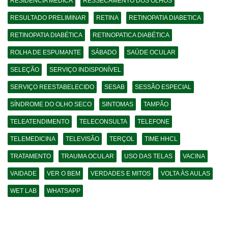
RESIDÊNCIA MÉDICA
RESSECAMENTO DOS OLHOS
RESULTADO PRELIMINAR
RETINA
RETINOPATIA DIABETICA
RETINOPATIA DIABÉTICA
RETINOPATICA DIABÉTICA
ROLHA DE ESPUMANTE
SÁBADO
SAÚDE OCULAR
SELEÇÃO
SERVIÇO INDISPONÍVEL
SERVIÇO REESTABELECIDO
SESAB
SESSÃO ESPECIAL
SÍNDROME DO OLHO SECO
SINTOMAS
TAMPÃO
TELEATENDIMENTO
TELECONSULTA
TELEFONE
TELEMEDICINA
TELEVISÃO
TERÇOL
TIME HHCL
TRATAMENTO
TRAUMA OCULAR
USO DAS TELAS
VACINA
VAIDADE
VER O BEM
VERDADES E MITOS
VOLTA ÀS AULAS
WET LAB
WHATSAPP