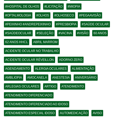
#HOSPITAL DE OLHOS
#LICITAÇÃO
#MIOPIA
#OFTALMOLOGIA
#OLHOS
#OLHOSECO
#PEGAAVISÃO
#PEIXINHO #ANDREPEIXINHO
#PRESBIOPIA
#SAÚDE OCULAR
#SAÚDEOCULAR
#SELEÇÃO
#VACINA
#VISÃO
60 ANOS
62 ANOS HHCL
ABRIL MARROM
ACIDENTE OCULAR NO TRABALHO
ACIDENTE OCULAR RÉVEILLON
ADORNO ZERO
AGENDAMENTO
ALERGIA OCULARES
ALIMENTAÇÃO
AMBLIOPIA
AMOCANELA
ANESTESIA
ANIVERSÁRIO
ARLEGIAS OCULARES
ARTIGO
ATENDIMENTO
ATENDIMENTO DIFERENCIADO
ATENDIMENTO DIFERENCIADO AO IDOSO
ATENDIMENTO ESPECIAL IDOSO
AUTOMEDICAÇÃO
AVISO