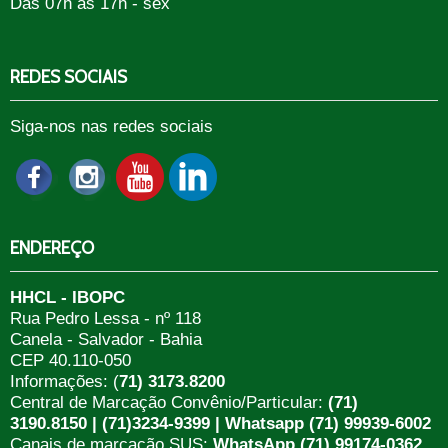
Das 07h às 17h - sex
REDES SOCIAIS
Siga-nos nas redes sociais
ENDEREÇO
HHCL - IBOPC
Rua Pedro Lessa - nº 118
Canela - Salvador - Bahia
CEP 40.110-050
Informações: (
71) 3173.8200
Central de Marcação Convênio/Particular:
(71)
3190.8150 | (71)3234-9399 | Whatsapp (71) 99939-6002
Canais de marcação SUS:
WhatsApp (71) 99174-0362