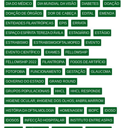
DIA DO MÉDICO
DIA MUNDIAL DA VISÃO
DIABETES
DOAÇÃO
DOAÇÃO DE ÓRGÃOS
DOR DE CABEÇA
EDITAL
EMENDA
ENTIDADES FILANTRÓPICAS
EPIS
ERRATA
ESPAÇO ESPÍRITA TEREZA D'ÁVILA
ESTAGIÁRIO
ESTÁGIO
ESTRABISMO
ESTRABISMO/OFTALMOPED
EVENTO
EVENTO CIENTÍFICO
EXAMES
FELLOWSHIP
FELLOWSHIP 2022
FILANTROPIA
FOGOS DE ARTIFÍCIO
FOTOFOBIA
FUNCIONAMENTO
GESTAÇÃO
GLAUCOMA
GOVERNO DO ESTADO
GRAND ROUND
GRUPOS POPULACIONAIS
HHCL
HHCL RESPONDE
HIGIENE OCULAR; #HIGIENE DOS OLHOS; #ABRILMARROM
HISTÓRIA DA OFTALMOLOGIA
HOMENAGEM
IBOPC
IDOSO
IDOSOS
INFECÇÃO HOSPITALAR
INSTITUTO ENTRE ASPAS