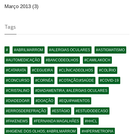
Março 2013 (3)
Tags
#
#ABRILMARROM
#ALERGIAS OCULARES
#ASTIGMATISMO
#AUTOMEDICAÇÃO
#BANCODEOLHOS
#CAMILAKOCH
#CATARATA
#CEGUEIRA
#CLÍNICADEOLHOS
#COLÍRIO
#CONCURSO
#CORNÉA
#COTAÇÃO;#SAÚDE
#COVID-19
#CRISTALINO
#DIADAMENTIRA; #ALERGIAS OCULARES
#DIADEDOAR
#DOAÇÃO
#EQUIPAMENTOS
#ERROSDEREFRAÇÃO
#ESTÁGIO
#ESTUDODECASO
#FAKENEWS
#FERNANDA MAGALHÃES
#HHCL
#HIGIENE DOS OLHOS; #ABRILMARROM
#HIPERMETROPIA