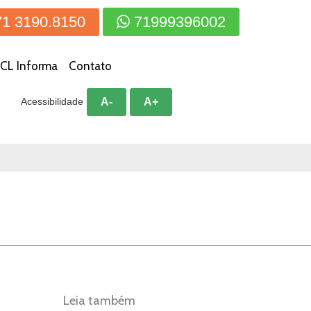
71 3190.8150
71999396002
CL Informa
Contato
A-
A+
Acessibilidade
Leia também