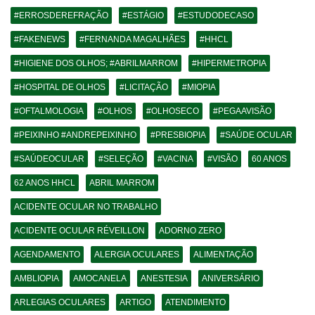
#ERROSDEREFRAÇÃO
#ESTÁGIO
#ESTUDODECASO
#FAKENEWS
#FERNANDA MAGALHÃES
#HHCL
#HIGIENE DOS OLHOS; #ABRILMARROM
#HIPERMETROPIA
#HOSPITAL DE OLHOS
#LICITAÇÃO
#MIOPIA
#OFTALMOLOGIA
#OLHOS
#OLHOSECO
#PEGAAVISÃO
#PEIXINHO #ANDREPEIXINHO
#PRESBIOPIA
#SAÚDE OCULAR
#SAÚDEOCULAR
#SELEÇÃO
#VACINA
#VISÃO
60 ANOS
62 ANOS HHCL
ABRIL MARROM
ACIDENTE OCULAR NO TRABALHO
ACIDENTE OCULAR RÉVEILLON
ADORNO ZERO
AGENDAMENTO
ALERGIA OCULARES
ALIMENTAÇÃO
AMBLIOPIA
AMOCANELA
ANESTESIA
ANIVERSÁRIO
ARLEGIAS OCULARES
ARTIGO
ATENDIMENTO