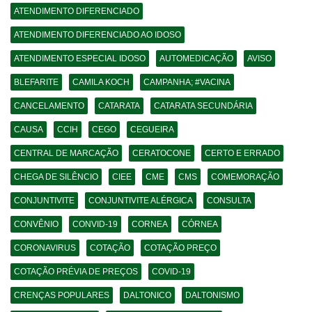
ATENDIMENTO DIFERENCIADO
ATENDIMENTO DIFERENCIADO AO IDOSO
ATENDIMENTO ESPECIAL IDOSO
AUTOMEDICAÇÃO
AVISO
BLEFARITE
CAMILA KOCH
CAMPANHA; #VACINA
CANCELAMENTO
CATARATA
CATARATA SECUNDÁRIA
CAUSA
CCIH
CEGO
CEGUEIRA
CENTRAL DE MARCAÇÃO
CERATOCONE
CERTO E ERRADO
CHEGA DE SILÊNCIO
CIEE
CME
CMS
COMEMORAÇÃO
CONJUNTIVITE
CONJUNTIVITE ALÉRGICA
CONSULTA
CONVÊNIO
CONVID-19
CORNEA
CÓRNEA
CORONAVIRUS
COTAÇÃO
COTAÇÃO PREÇO
COTAÇÃO PRÉVIA DE PREÇOS
COVID-19
CRENÇAS POPULARES
DALTONICO
DALTONISMO