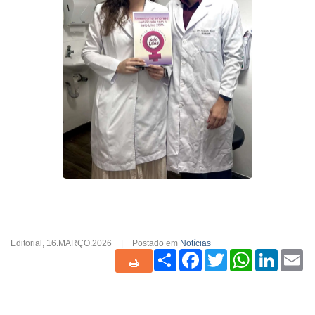
Editorial
,
16.MARÇO.2026
|
Postado em
Notícias
Share
Facebook
Twitter
WhatsApp
Linked
Em