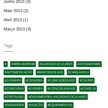
Junho 2013 (3)
Maio 2013 (2)
Abril 2013 (1)
Março 2013 (3)
Tags
#
#ABRILMARROM
#ALERGIAS OCULARES
#ASTIGMATISMO
#AUTOMEDICAÇÃO
#BANCODEOLHOS
#CAMILAKOCH
#CATARATA
#CEGUEIRA
#CLÍNICADEOLHOS
#COLÍRIO
#CONCURSO
#CORNÉA
#COTAÇÃO;#SAÚDE
#COVID-19
#CRISTALINO
#DIADAMENTIRA; #ALERGIAS OCULARES
#DIADEDOAR
#DOAÇÃO
#EQUIPAMENTOS