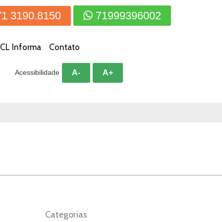
71 3190.8150
71999396002
CL Informa
Contato
A-
A+
Acessibilidade
Categorias