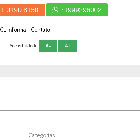
71 3190.8150
71999396002
CL Informa
Contato
A-
A+
Acessibilidade
Categorias