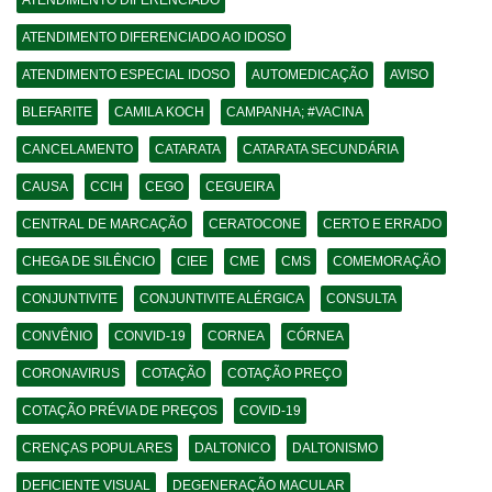
ATENDIMENTO DIFERENCIADO
ATENDIMENTO DIFERENCIADO AO IDOSO
ATENDIMENTO ESPECIAL IDOSO
AUTOMEDICAÇÃO
AVISO
BLEFARITE
CAMILA KOCH
CAMPANHA; #VACINA
CANCELAMENTO
CATARATA
CATARATA SECUNDÁRIA
CAUSA
CCIH
CEGO
CEGUEIRA
CENTRAL DE MARCAÇÃO
CERATOCONE
CERTO E ERRADO
CHEGA DE SILÊNCIO
CIEE
CME
CMS
COMEMORAÇÃO
CONJUNTIVITE
CONJUNTIVITE ALÉRGICA
CONSULTA
CONVÊNIO
CONVID-19
CORNEA
CÓRNEA
CORONAVIRUS
COTAÇÃO
COTAÇÃO PREÇO
COTAÇÃO PRÉVIA DE PREÇOS
COVID-19
CRENÇAS POPULARES
DALTONICO
DALTONISMO
DEFICIENTE VISUAL
DEGENERAÇÃO MACULAR