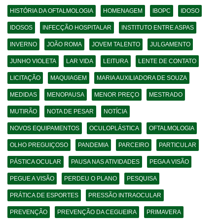
HISTÓRIA DA OFTALMOLOGIA
HOMENAGEM
IBOPC
IDOSO
IDOSOS
INFECÇÃO HOSPITALAR
INSTITUTO ENTRE ASPAS
INVERNO
JOÃO ROMA
JOVEM TALENTO
JULGAMENTO
JUNHO VIOLETA
LAR VIDA
LEITURA
LENTE DE CONTATO
LICITAÇÃO
MAQUIAGEM
MARIA AUXILIADORA DE SOUZA
MEDIDAS
MENOPAUSA
MENOR PREÇO
MESTRADO
MUTIRÃO
NOTA DE PESAR
NOTÍCIA
NOVOS EQUIPAMENTOS
OCULOPLÁSTICA
OFTALMOLOGIA
OLHO PREGUIÇOSO
PANDEMIA
PARCEIRO
PARTICULAR
PÁSTICA OCULAR
PAUSA NAS ATIVIDADES
PEGA A VISÃO
PEGUE A VISÃO
PERDEU O PLANO
PESQUISA
PRÁTICA DE ESPORTES
PRESSÃO INTRAOCULAR
PREVENÇÃO
PREVENÇÃO DA CEGUEIRA
PRIMAVERA