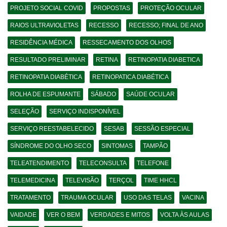
PROJETO SOCIAL COVID
PROPOSTAS
PROTEÇÃO OCULAR
RAIOS ULTRAVIOLETAS
RECESSO
RECESSO; FINAL DE ANO
RESIDÊNCIA MÉDICA
RESSECAMENTO DOS OLHOS
RESULTADO PRELIMINAR
RETINA
RETINOPATIA DIABETICA
RETINOPATIA DIABÉTICA
RETINOPATICA DIABÉTICA
ROLHA DE ESPUMANTE
SÁBADO
SAÚDE OCULAR
SELEÇÃO
SERVIÇO INDISPONÍVEL
SERVIÇO REESTABELECIDO
SESAB
SESSÃO ESPECIAL
SÍNDROME DO OLHO SECO
SINTOMAS
TAMPÃO
TELEATENDIMENTO
TELECONSULTA
TELEFONE
TELEMEDICINA
TELEVISÃO
TERÇOL
TIME HHCL
TRATAMENTO
TRAUMA OCULAR
USO DAS TELAS
VACINA
VAIDADE
VER O BEM
VERDADES E MITOS
VOLTA ÀS AULAS