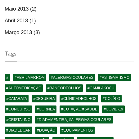
Maio 2013 (2)
Abril 2013 (1)
Março 2013 (3)
Tags
#
#ABRILMARROM
#ALERGIAS OCULARES
#ASTIGMATISMO
#AUTOMEDICAÇÃO
#BANCODEOLHOS
#CAMILAKOCH
#CATARATA
#CEGUEIRA
#CLÍNICADEOLHOS
#COLÍRIO
#CONCURSO
#CORNÉA
#COTAÇÃO;#SAÚDE
#COVID-19
#CRISTALINO
#DIADAMENTIRA; #ALERGIAS OCULARES
#DIADEDOAR
#DOAÇÃO
#EQUIPAMENTOS