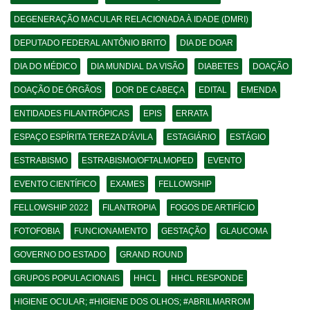
DEGENERAÇÃO MACULAR RELACIONADA À IDADE (DMRI)
DEPUTADO FEDERAL ANTÔNIO BRITO
DIA DE DOAR
DIA DO MÉDICO
DIA MUNDIAL DA VISÃO
DIABETES
DOAÇÃO
DOAÇÃO DE ÓRGÃOS
DOR DE CABEÇA
EDITAL
EMENDA
ENTIDADES FILANTRÓPICAS
EPIS
ERRATA
ESPAÇO ESPÍRITA TEREZA D'ÁVILA
ESTAGIÁRIO
ESTÁGIO
ESTRABISMO
ESTRABISMO/OFTALMOPED
EVENTO
EVENTO CIENTÍFICO
EXAMES
FELLOWSHIP
FELLOWSHIP 2022
FILANTROPIA
FOGOS DE ARTIFÍCIO
FOTOFOBIA
FUNCIONAMENTO
GESTAÇÃO
GLAUCOMA
GOVERNO DO ESTADO
GRAND ROUND
GRUPOS POPULACIONAIS
HHCL
HHCL RESPONDE
HIGIENE OCULAR; #HIGIENE DOS OLHOS; #ABRILMARROM