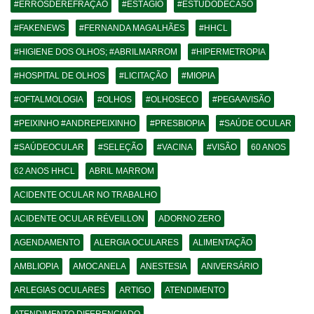
#ERROSDEREFRAÇÃO
#ESTÁGIO
#ESTUDODECASO
#FAKENEWS
#FERNANDA MAGALHÃES
#HHCL
#HIGIENE DOS OLHOS; #ABRILMARROM
#HIPERMETROPIA
#HOSPITAL DE OLHOS
#LICITAÇÃO
#MIOPIA
#OFTALMOLOGIA
#OLHOS
#OLHOSECO
#PEGAAVISÃO
#PEIXINHO #ANDREPEIXINHO
#PRESBIOPIA
#SAÚDE OCULAR
#SAÚDEOCULAR
#SELEÇÃO
#VACINA
#VISÃO
60 ANOS
62 ANOS HHCL
ABRIL MARROM
ACIDENTE OCULAR NO TRABALHO
ACIDENTE OCULAR RÉVEILLON
ADORNO ZERO
AGENDAMENTO
ALERGIA OCULARES
ALIMENTAÇÃO
AMBLIOPIA
AMOCANELA
ANESTESIA
ANIVERSÁRIO
ARLEGIAS OCULARES
ARTIGO
ATENDIMENTO