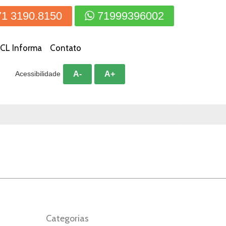
71 3190.8150
71999396002
CL Informa
Contato
A-
A+
Acessibilidade
Categorias