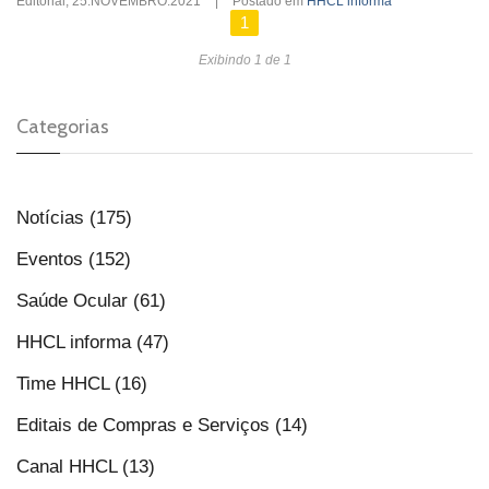
Editorial
,
25.NOVEMBRO.2021
|
Postado em
HHCL informa
1
Exibindo 1 de 1
Categorias
Notícias (175)
Eventos (152)
Saúde Ocular (61)
HHCL informa (47)
Time HHCL (16)
Editais de Compras e Serviços (14)
Canal HHCL (13)