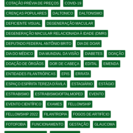
COTAÇÃO PRÉVIA DE PREÇOS
COVID-19
CRENÇAS POPULARES
DALTONICO
DALTONISMO
DEFICIENTE VISUAL
DEGENERAÇÃO MACULAR
DEGENERAÇÃO MACULAR RELACIONADA À IDADE (DMRI)
DEPUTADO FEDERAL ANTÔNIO BRITO
DIA DE DOAR
DIA DO MÉDICO
DIA MUNDIAL DA VISÃO
DIABETES
DOAÇÃO
DOAÇÃO DE ÓRGÃOS
DOR DE CABEÇA
EDITAL
EMENDA
ENTIDADES FILANTRÓPICAS
EPIS
ERRATA
ESPAÇO ESPÍRITA TEREZA D'ÁVILA
ESTAGIÁRIO
ESTÁGIO
ESTRABISMO
ESTRABISMO/OFTALMOPED
EVENTO
EVENTO CIENTÍFICO
EXAMES
FELLOWSHIP
FELLOWSHIP 2022
FILANTROPIA
FOGOS DE ARTIFÍCIO
FOTOFOBIA
FUNCIONAMENTO
GESTAÇÃO
GLAUCOMA