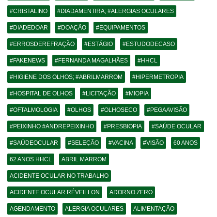
#CRISTALINO
#DIADAMENTIRA; #ALERGIAS OCULARES
#DIADEDOAR
#DOAÇÃO
#EQUIPAMENTOS
#ERROSDEREFRAÇÃO
#ESTÁGIO
#ESTUDODECASO
#FAKENEWS
#FERNANDA MAGALHÃES
#HHCL
#HIGIENE DOS OLHOS; #ABRILMARROM
#HIPERMETROPIA
#HOSPITAL DE OLHOS
#LICITAÇÃO
#MIOPIA
#OFTALMOLOGIA
#OLHOS
#OLHOSECO
#PEGAAVISÃO
#PEIXINHO #ANDREPEIXINHO
#PRESBIOPIA
#SAÚDE OCULAR
#SAÚDEOCULAR
#SELEÇÃO
#VACINA
#VISÃO
60 ANOS
62 ANOS HHCL
ABRIL MARROM
ACIDENTE OCULAR NO TRABALHO
ACIDENTE OCULAR RÉVEILLON
ADORNO ZERO
AGENDAMENTO
ALERGIA OCULARES
ALIMENTAÇÃO