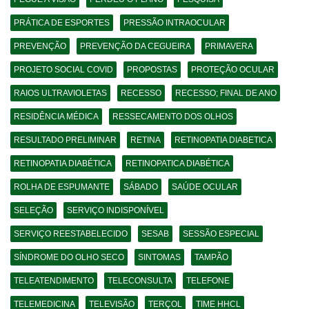
PRÁTICA DE ESPORTES
PRESSÃO INTRAOCULAR
PREVENÇÃO
PREVENÇÃO DA CEGUEIRA
PRIMAVERA
PROJETO SOCIAL COVID
PROPOSTAS
PROTEÇÃO OCULAR
RAIOS ULTRAVIOLETAS
RECESSO
RECESSO; FINAL DE ANO
RESIDÊNCIA MÉDICA
RESSECAMENTO DOS OLHOS
RESULTADO PRELIMINAR
RETINA
RETINOPATIA DIABETICA
RETINOPATIA DIABÉTICA
RETINOPATICA DIABÉTICA
ROLHA DE ESPUMANTE
SÁBADO
SAÚDE OCULAR
SELEÇÃO
SERVIÇO INDISPONÍVEL
SERVIÇO REESTABELECIDO
SESAB
SESSÃO ESPECIAL
SÍNDROME DO OLHO SECO
SINTOMAS
TAMPÃO
TELEATENDIMENTO
TELECONSULTA
TELEFONE
TELEMEDICINA
TELEVISÃO
TERÇOL
TIME HHCL