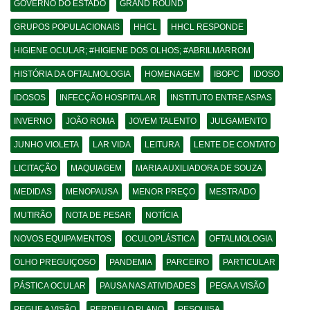
GOVERNO DO ESTADO
GRAND ROUND
GRUPOS POPULACIONAIS
HHCL
HHCL RESPONDE
HIGIENE OCULAR; #HIGIENE DOS OLHOS; #ABRILMARROM
HISTÓRIA DA OFTALMOLOGIA
HOMENAGEM
IBOPC
IDOSO
IDOSOS
INFECÇÃO HOSPITALAR
INSTITUTO ENTRE ASPAS
INVERNO
JOÃO ROMA
JOVEM TALENTO
JULGAMENTO
JUNHO VIOLETA
LAR VIDA
LEITURA
LENTE DE CONTATO
LICITAÇÃO
MAQUIAGEM
MARIA AUXILIADORA DE SOUZA
MEDIDAS
MENOPAUSA
MENOR PREÇO
MESTRADO
MUTIRÃO
NOTA DE PESAR
NOTÍCIA
NOVOS EQUIPAMENTOS
OCULOPLÁSTICA
OFTALMOLOGIA
OLHO PREGUIÇOSO
PANDEMIA
PARCEIRO
PARTICULAR
PÁSTICA OCULAR
PAUSA NAS ATIVIDADES
PEGA A VISÃO
PEGUE A VISÃO
PERDEU O PLANO
PESQUISA