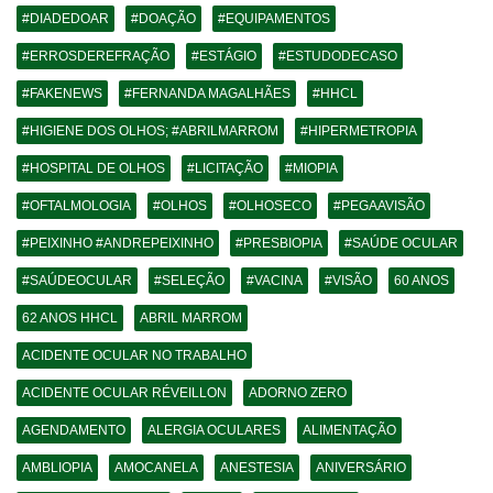
#DIADEDOAR
#DOAÇÃO
#EQUIPAMENTOS
#ERROSDEREFRAÇÃO
#ESTÁGIO
#ESTUDODECASO
#FAKENEWS
#FERNANDA MAGALHÃES
#HHCL
#HIGIENE DOS OLHOS; #ABRILMARROM
#HIPERMETROPIA
#HOSPITAL DE OLHOS
#LICITAÇÃO
#MIOPIA
#OFTALMOLOGIA
#OLHOS
#OLHOSECO
#PEGAAVISÃO
#PEIXINHO #ANDREPEIXINHO
#PRESBIOPIA
#SAÚDE OCULAR
#SAÚDEOCULAR
#SELEÇÃO
#VACINA
#VISÃO
60 ANOS
62 ANOS HHCL
ABRIL MARROM
ACIDENTE OCULAR NO TRABALHO
ACIDENTE OCULAR RÉVEILLON
ADORNO ZERO
AGENDAMENTO
ALERGIA OCULARES
ALIMENTAÇÃO
AMBLIOPIA
AMOCANELA
ANESTESIA
ANIVERSÁRIO