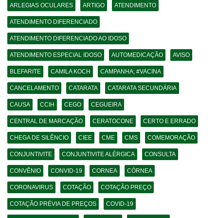
ARLEGIAS OCULARES
ARTIGO
ATENDIMENTO
ATENDIMENTO DIFERENCIADO
ATENDIMENTO DIFERENCIADO AO IDOSO
ATENDIMENTO ESPECIAL IDOSO
AUTOMEDICAÇÃO
AVISO
BLEFARITE
CAMILA KOCH
CAMPANHA; #VACINA
CANCELAMENTO
CATARATA
CATARATA SECUNDÁRIA
CAUSA
CCIH
CEGO
CEGUEIRA
CENTRAL DE MARCAÇÃO
CERATOCONE
CERTO E ERRADO
CHEGA DE SILÊNCIO
CIEE
CME
CMS
COMEMORAÇÃO
CONJUNTIVITE
CONJUNTIVITE ALÉRGICA
CONSULTA
CONVÊNIO
CONVID-19
CORNEA
CÓRNEA
CORONAVIRUS
COTAÇÃO
COTAÇÃO PREÇO
COTAÇÃO PRÉVIA DE PREÇOS
COVID-19