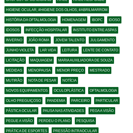
HIGIENE OCULAR; #HIGIENE DOS OLHOS; #ABRILMARROM
HISTÓRIA DA OFTALMOLOGIA
HOMENAGEM
IBOPC
IDOSO
IDOSOS
INFECÇÃO HOSPITALAR
INSTITUTO ENTRE ASPAS
INVERNO
JOÃO ROMA
JOVEM TALENTO
JULGAMENTO
JUNHO VIOLETA
LAR VIDA
LEITURA
LENTE DE CONTATO
LICITAÇÃO
MAQUIAGEM
MARIA AUXILIADORA DE SOUZA
MEDIDAS
MENOPAUSA
MENOR PREÇO
MESTRADO
MUTIRÃO
NOTA DE PESAR
NOTÍCIA
NOVOS EQUIPAMENTOS
OCULOPLÁSTICA
OFTALMOLOGIA
OLHO PREGUIÇOSO
PANDEMIA
PARCEIRO
PARTICULAR
PÁSTICA OCULAR
PAUSA NAS ATIVIDADES
PEGA A VISÃO
PEGUE A VISÃO
PERDEU O PLANO
PESQUISA
PRÁTICA DE ESPORTES
PRESSÃO INTRAOCULAR