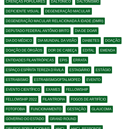
CRENÇAS POPULARES
DALTONICO
DALTONISMO
DEFICIENTE VISUAL
DEGENERAÇÃO MACULAR
DEGENERAÇÃO MACULAR RELACIONADA À IDADE (DMRI)
DEPUTADO FEDERAL ANTÔNIO BRITO
DIA DE DOAR
DIA DO MÉDICO
DIA MUNDIAL DA VISÃO
DIABETES
DOAÇÃO
DOAÇÃO DE ÓRGÃOS
DOR DE CABEÇA
EDITAL
EMENDA
ENTIDADES FILANTRÓPICAS
EPIS
ERRATA
ESPAÇO ESPÍRITA TEREZA D'ÁVILA
ESTAGIÁRIO
ESTÁGIO
ESTRABISMO
ESTRABISMO/OFTALMOPED
EVENTO
EVENTO CIENTÍFICO
EXAMES
FELLOWSHIP
FELLOWSHIP 2022
FILANTROPIA
FOGOS DE ARTIFÍCIO
FOTOFOBIA
FUNCIONAMENTO
GESTAÇÃO
GLAUCOMA
GOVERNO DO ESTADO
GRAND ROUND
GRUPOS POPULACIONAIS
HHCL
HHCL RESPONDE