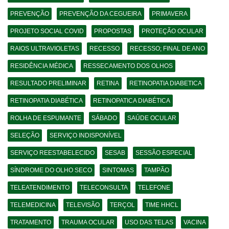
PREVENÇÃO
PREVENÇÃO DA CEGUEIRA
PRIMAVERA
PROJETO SOCIAL COVID
PROPOSTAS
PROTEÇÃO OCULAR
RAIOS ULTRAVIOLETAS
RECESSO
RECESSO; FINAL DE ANO
RESIDÊNCIA MÉDICA
RESSECAMENTO DOS OLHOS
RESULTADO PRELIMINAR
RETINA
RETINOPATIA DIABETICA
RETINOPATIA DIABÉTICA
RETINOPATICA DIABÉTICA
ROLHA DE ESPUMANTE
SÁBADO
SAÚDE OCULAR
SELEÇÃO
SERVIÇO INDISPONÍVEL
SERVIÇO REESTABELECIDO
SESAB
SESSÃO ESPECIAL
SÍNDROME DO OLHO SECO
SINTOMAS
TAMPÃO
TELEATENDIMENTO
TELECONSULTA
TELEFONE
TELEMEDICINA
TELEVISÃO
TERÇOL
TIME HHCL
TRATAMENTO
TRAUMA OCULAR
USO DAS TELAS
VACINA