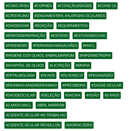
#CONCURSO
#CORNÉA
#COTAÇÃO;#SAÚDE
#COVID-19
#CRISTALINO
#DIADAMENTIRA; #ALERGIAS OCULARES
#DIADEDOAR
#DOAÇÃO
#EQUIPAMENTOS
#ERROSDEREFRAÇÃO
#ESTÁGIO
#ESTUDODECASO
#FAKENEWS
#FERNANDA MAGALHÃES
#HHCL
#HIGIENE DOS OLHOS; #ABRILMARROM
#HIPERMETROPIA
#HOSPITAL DE OLHOS
#LICITAÇÃO
#MIOPIA
#OFTALMOLOGIA
#OLHOS
#OLHOSECO
#PEGAAVISÃO
#PEIXINHO #ANDREPEIXINHO
#PRESBIOPIA
#SAÚDE OCULAR
#SAÚDEOCULAR
#SELEÇÃO
#VACINA
#VISÃO
60 ANOS
62 ANOS HHCL
ABRIL MARROM
ACIDENTE OCULAR NO TRABALHO
ACIDENTE OCULAR RÉVEILLON
ADORNO ZERO